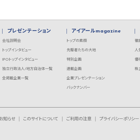
プレゼンテーション
アイアールmagazine
会社説明会
トップの素顔
徹
トップインタビュー
先駆者たちの大地
人
IPOトップインタビュー
特別企画
優
独立行政法人/地方自治体一覧
連載企画
株
全掲載企業一覧
企業プレゼンテーション
バックナンバー
お知らせ
このサイトについて
ご利用の注意
プライバシーポリシー