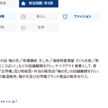
貢献
割当回数：年2回
事券
暮らし
ファッション
り物
金券
の店 梅の花」「和食鍋処 すし半」「海産物居酒屋 さくら水産」「熊
（こうばい）」などの店舗展開を行い、テイクアウト事業として、巻
「古市庵」及び和総菜・弁当の販売店「梅の花」の店舗展開を行い、
の製造販売、梅の花及び古市庵ブランド商品の販売を行う。
na.co.jp/