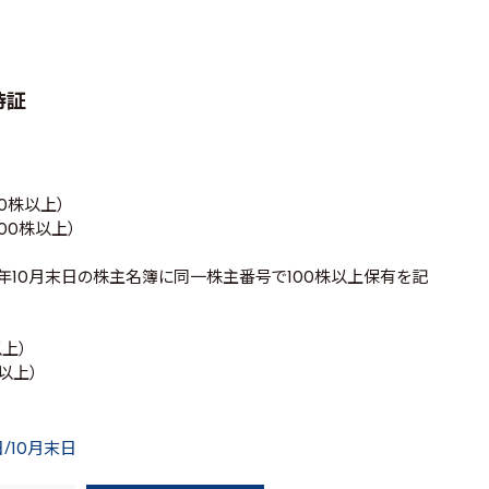
待証
500株以上）
1,000株以上）
26年10月末日の株主名簿に同一株主番号で100株以上保有を記
以上）
株以上）
/10月末日