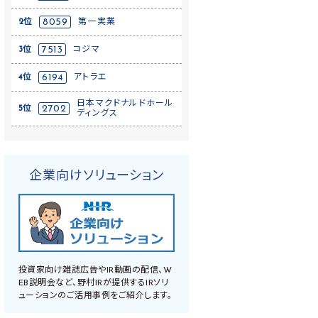
2位
8059
第一実業
3位
7513
コジマ
4位
6194
アトラエ
日本マクドナルドホール
5位
2702
ディングス
企業向けソリューション
投資家向け雑誌広告やIR動画の配信、W
EB説明会など、野村IRが提供するIRソリ
ューションのご活用事例をご紹介します。