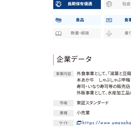
長期保有優遇
社会
食品
食
教養・娯楽
乗
企業データ
外食事業として、「湯葉と豆腐
事業内容
本あか牛 しゃぶしゃぶ甲梅
寿司・いなり寿司等の販売店
外販事業として、水産加工品
東証スタンダード
市場
小売業
業種
https://www.umenoha
サイト