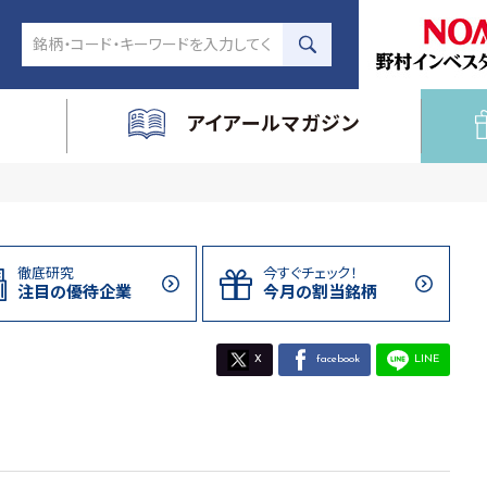
アイアールマガジン
徹底研究
今すぐチェック！
注目の
優待企業
今月の割当
銘柄
X
facebook
LINE