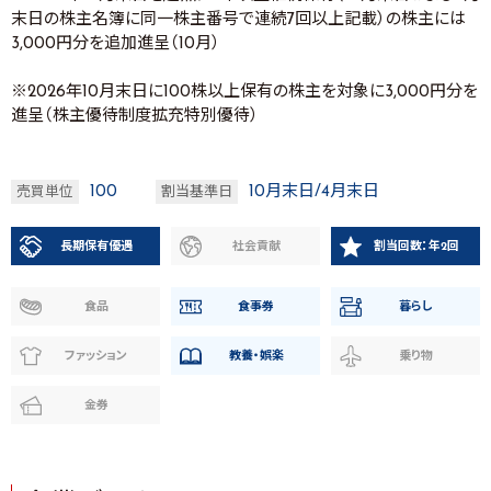
末日の株主名簿に同一株主番号で連続7回以上記載）の株主には
3,000円分を追加進呈（10月）
※2026年10月末日に100株以上保有の株主を対象に3,000円分を
進呈（株主優待制度拡充特別優待）
100
10月末日/4月末日
売買単位
割当基準日
長期保有優遇
社会貢献
割当回数：年2回
食品
食事券
暮らし
ファッション
教養・娯楽
乗り物
金券