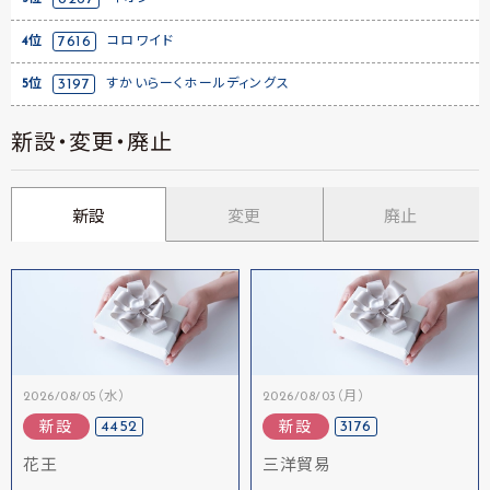
4位
7616
コロワイド
5位
3197
すかいらーくホールディングス
新設・変更・廃止
新設
変更
廃止
2026/08/05（水）
2026/08/03（月）
4452
3176
新設
新設
花王
三洋貿易