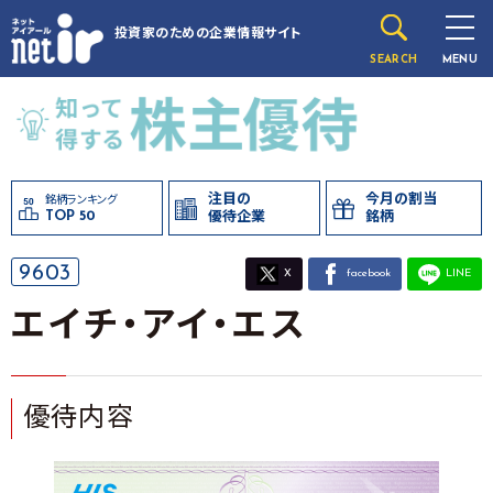
投資家のための
企業情報サイト
SEARCH
MENU
注目の
今月の割当
銘柄ランキング
TOP 50
優待企業
銘柄
9603
X
facebook
LINE
エイチ・アイ・エス
優待内容