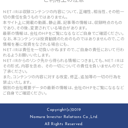
ご利用上の
注意
NET-IRは収録コンテンツの内容について、正確性、相当性、その他一
切の責任を負うものではありません。
本サイト上に掲載の動画、静止画、記事等の情報は、収録時点のもの
であり、その後、変更されている場合があります。
最新の情報は、会社のHPをご覧になるなどご自身でご確認ください。
なお、本コンテンツは投資勧誘のためのものではありませんので、この
情報を基に投資をなされる場合にも、
NET-IRは責任を一切負いかねますので、ご自身の責任において行わ
れるようお願いいたします。
NET-IRからのリンク先から得られる情報につきましても、NET-IRは
その形式、内容を含め、 その一切についての責任を負いませんのでご
了承ください。
また、コンテンツの内容に対する改変、修正、追加等の一切の行為を
禁止いたします。
個別の会社概要データの最新の情報は、会社のHPをご覧になるなど
ご自身でご確認ください。
Copyright(c)2019
Nomura lnvestor Relations Co.,Ltd.
All Rights Reserved.