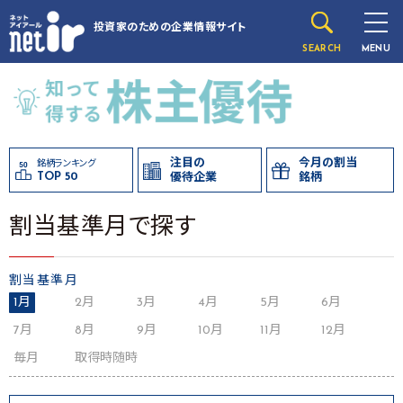
投資家のための
企業情報サイト
SEARCH
MENU
注目の
今月の割当
銘柄ランキング
TOP 50
優待企業
銘柄
割当基準月で探す
割当基準月
1月
2月
3月
4月
5月
6月
7月
8月
9月
10月
11月
12月
毎月
取得時随時