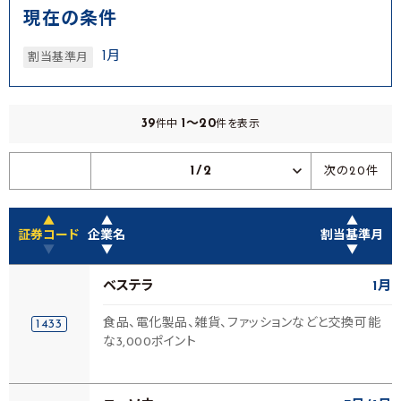
現在の条件
1月
割当基準月
39
1～20
件中
件を表示
1/2
次の20件
▲
▲
▲
証券コード
企業名
割当基準月
▼
▼
▼
ベステラ
1月
食品、電化製品、雑貨、ファッションなどと交換可能
1433
な3,000ポイント