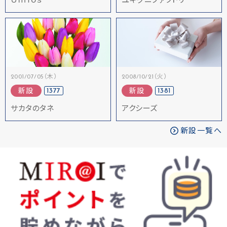
Ｕｍｉｏｓ
ユキグニファクトリー
2001/07/05（木）
2008/10/21（火）
1377
1381
新設
新設
サカタのタネ
アクシーズ
新設一覧へ