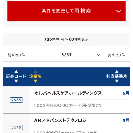
再検索
条件を変更して
726
41～60
件中
件を表示
3/37
前の20件
次の20件
▲
▲
▲
証券コード
企業名
割当基準月
▼
▼
▼
オルバヘルスケアホールディングス
6月
2689
1,000円分のQUOカード（長期限定）
ＡＲアドバンストテクノロジ
2月
5578