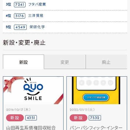
3位
7241
フタバ産業
4位
3176
三洋貿易
5位
4549
栄研化学
新設・変更・廃止
新設
変更
廃止
2019/10/17（木）
2022/01/11（火）
4351
7532
新設
新設
山田再生系債権回収総合
パン・パシフィック・インター