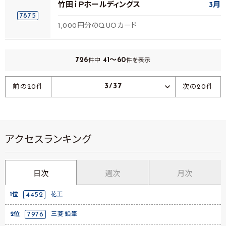
竹田ｉＰホールディングス
3月
7875
1,000円分のQUOカード
726
41～60
件中
件を表示
3/37
前の20件
次の20件
アクセスランキング
日次
週次
月次
1位
4452
花王
2位
7976
三菱鉛筆