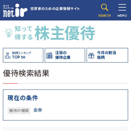
投資家のための
企業情報サイト
SEARCH
MENU
注目の
今月の割当
銘柄ランキング
TOP 50
優待企業
銘柄
優待検索結果
現在の条件
金券
優待の種類