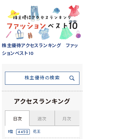
株主優待アクセスランキング ファッ
ションベスト10
株主優待の検索
アクセスランキング
日次
週次
月次
1位
4452
花王