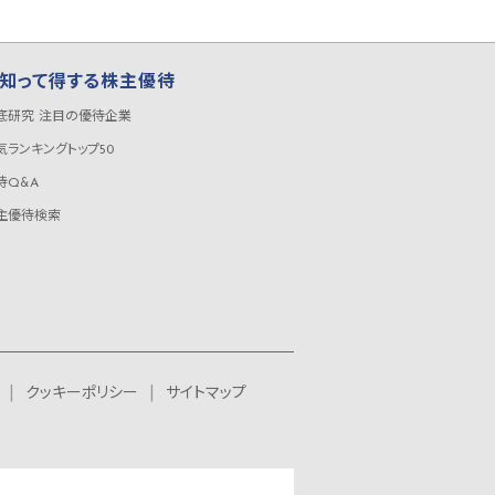
知って得する株主優待
底研究 注目の優待企業
気ランキングトップ50
待Q&A
主優待検索
クッキーポリシー
サイトマップ