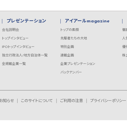
プレゼンテーション
アイアールmagazine
会社説明会
トップの素顔
徹
トップインタビュー
先駆者たちの大地
人
IPOトップインタビュー
特別企画
優
独立行政法人/地方自治体一覧
連載企画
株
全掲載企業一覧
企業プレゼンテーション
バックナンバー
お知らせ
このサイトについて
ご利用の注意
プライバシーポリシー