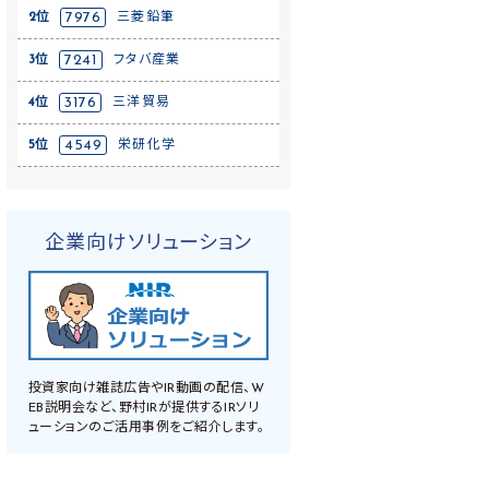
2位
7976
三菱鉛筆
3位
7241
フタバ産業
4位
3176
三洋貿易
5位
4549
栄研化学
企業向けソリューション
投資家向け雑誌広告やIR動画の配信、W
EB説明会など、野村IRが提供するIRソリ
ューションのご活用事例をご紹介します。