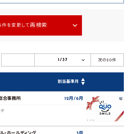
再検索
条件を変更して
1/37
次の20件
▲
割当基準月
▼
総合事務所
12月
6月
ード
ル・ホールディング
3月