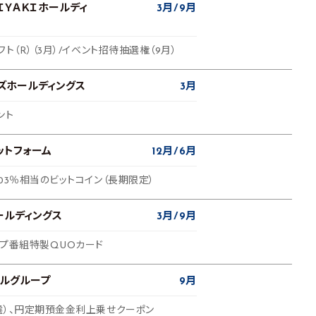
ＩＹＡＫＩホールディ
3月
9月
ト（R）（3月）/イベント招待抽選権（9月）
ズホールディングス
3月
ント
ットフォーム
12月
6月
03％相当のビットコイン（長期限定）
ールディングス
3月
9月
ープ番組特製QUOカード
ャルグループ
9月
選）、円定期預金金利上乗せクーポン