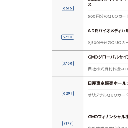
ス
8616
500円分のQUOカー
ＡＤＲバイオメディカ
3750
2,500円分のQUOカ
ＧＭＯグローバルサイ
3788
自社株式買付代金×0.
日産東京販売ホール
8291
オリジナルQUOカー
ＧＭＯフィナンシャル
7177