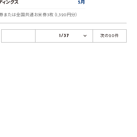
ディングス
5月
券または全国共通お米券3枚（1,320円分）
1/37
次の20件