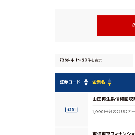
726
1～20
件中
件を表示
▲
▲
証券コード
企業名
▼
▼
山田再生系債権回収
4351
1,000円分のQUOカ
東海東京フィナンシャ