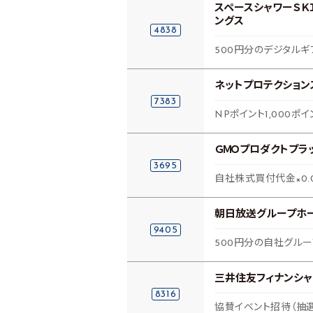
スペースシャワーＳＫ
ングス
4838
500円分のデジタルギフ
ネットプロテクション
7383
NPポイント1,000ポイ
ＧＭＯプロダクトプラ
3695
自社株式買付代金×0.
朝日放送グループホ
9405
500円分の自社グル
三井住友フィナンシ
8316
協賛イベント招待（抽