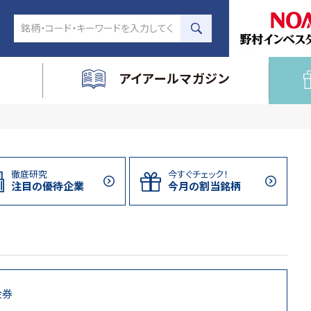
アイアールマガジン
徹底研究
今すぐチェック！
注目の
優待企業
今月の割当
銘柄
金券