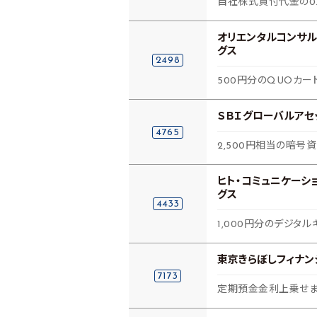
自社株式買付代金の0.
オリエンタルコンサル
グス
2498
500円分のQUOカー
ＳＢＩグローバルアセ
4765
2,500円相当の暗号資
ヒト・コミュニケーシ
グス
4433
1,000円分のデジタル
東京きらぼしフィナン
7173
定期預金金利上乗せま