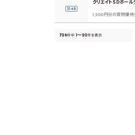
クリエイトＳＤホール
3148
1,500円分の買物優待
726
1～20
件中
件を表示