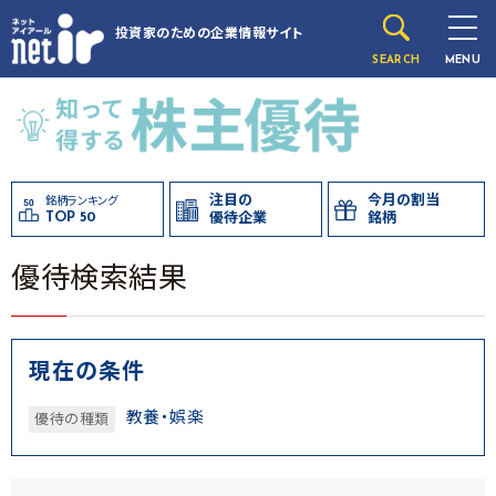
投資家のための
企業情報サイト
SEARCH
MENU
注目の
今月の割当
銘柄ランキング
TOP 50
優待企業
銘柄
優待検索結果
現在の条件
教養・娯楽
優待の種類