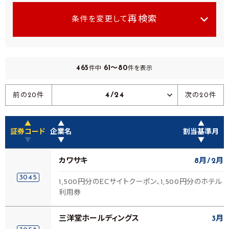
再検索
条件を変更して
465
61～80
件中
件を表示
4/24
前の20件
次の20件
▲
▲
▲
証券コード
企業名
割当基準月
▼
▼
▼
カワサキ
8月
2月
3045
1,500円分のECサイトクーポン、1,500円分のホテル
利用券
三洋堂ホールディングス
3月