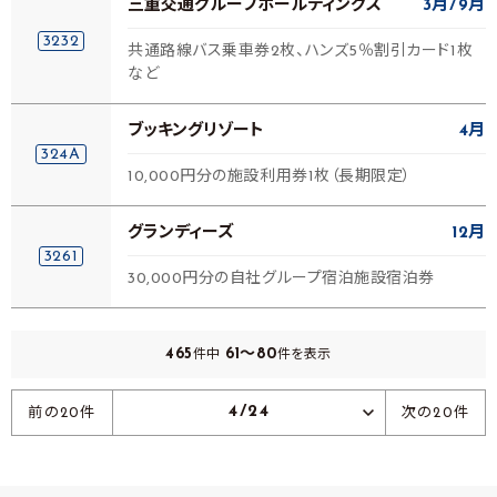
三重交通グループホールディングス
3月
9月
3232
共通路線バス乗車券2枚、ハンズ5％割引カード1枚
など
ブッキングリゾート
4月
324A
10,000円分の施設利用券1枚（長期限定）
グランディーズ
12月
3261
30,000円分の自社グループ宿泊施設宿泊券
465
61～80
件中
件を表示
4/24
前の20件
次の20件