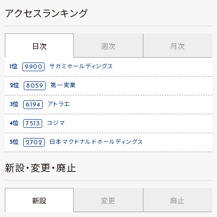
アクセスランキング
日次
週次
月次
1位
9900
サガミホールディングス
2位
8059
第一実業
3位
6194
アトラエ
4位
7513
コジマ
5位
2702
日本マクドナルドホールディングス
新設・変更・廃止
新設
変更
廃止