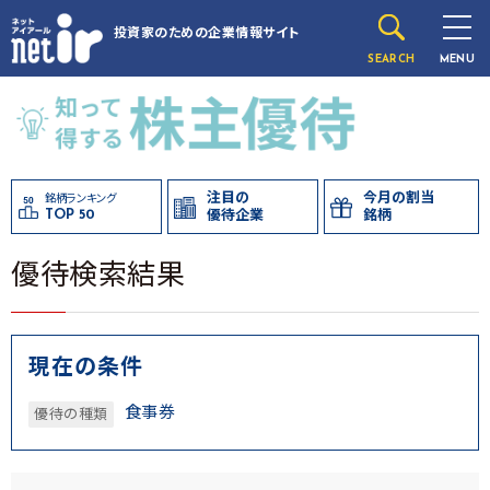
投資家のための
企業情報サイト
SEARCH
MENU
注目の
今月の割当
銘柄ランキング
TOP 50
優待企業
銘柄
優待検索結果
現在の条件
食事券
優待の種類