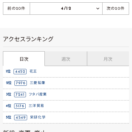
4/12
前の20件
次の20件
アクセスランキング
日次
週次
月次
1位
4452
花王
2位
7976
三菱鉛筆
3位
7241
フタバ産業
4位
3176
三洋貿易
5位
4549
栄研化学