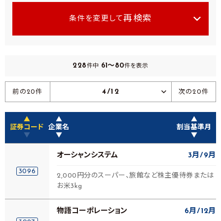
再検索
条件を変更して
228
61～80
件中
件を表示
4/12
前の20件
次の20件
▲
▲
▲
証券コード
企業名
割当基準月
▼
▼
▼
オーシャンシステム
3月
9月
3096
2,000円分のスーパー、旅館など株主優待券または
お米3kg
物語コーポレーション
6月
12月