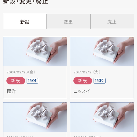
新設・変更・廃止
新設
変更
廃止
2009/02/20（金）
2017/02/21（火）
1301
1332
新設
新設
極洋
ニッスイ