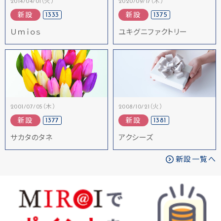
2014/04/01（火）
2020/09/17（木）
1333
1375
新設
新設
Ｕｍｉｏｓ
ユキグニファクトリー
2001/07/05（木）
2008/10/21（火）
1377
1381
新設
新設
サカタのタネ
アクシーズ
新設一覧へ