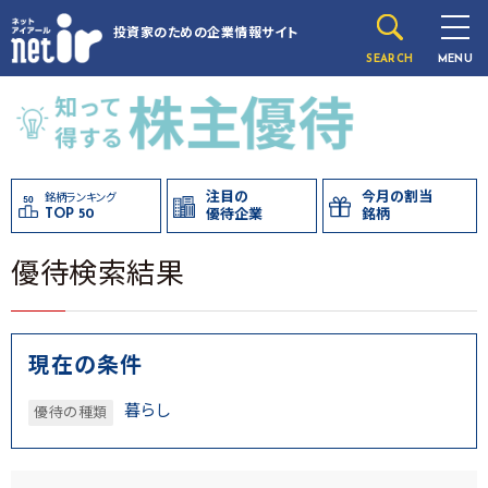
投資家のための
企業情報サイト
SEARCH
MENU
注目の
今月の割当
銘柄ランキング
TOP 50
優待企業
銘柄
優待検索結果
現在の条件
暮らし
優待の種類