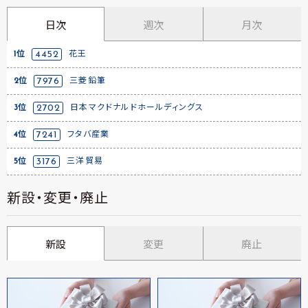
日次
週次
月次
1位
4452
花王
2位
7976
三菱鉛筆
3位
2702
日本マクドナルドホールディングス
4位
7241
フタバ産業
5位
3176
三洋貿易
新設・変更・廃止
新設
変更
廃止