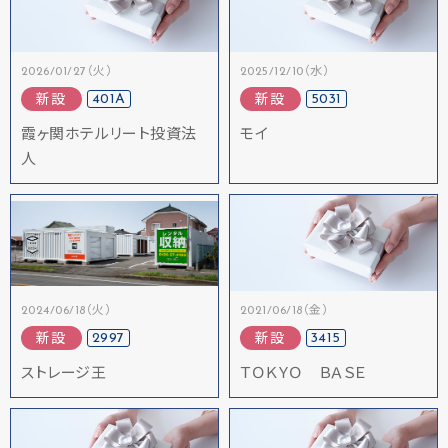
2026/01/27（火）
2025/12/10（水）
401A
5031
新設
新設
霞ヶ関ホテルリート投資法
モイ
人
2024/06/18（火）
2021/06/18（金）
2997
3415
新設
新設
ストレージ王
ＴＯＫＹＯ ＢＡＳＥ