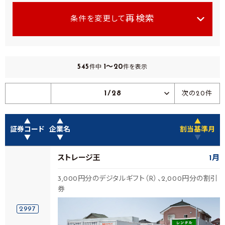
再検索
条件を変更して
545
1～20
件中
件を表示
1/28
次の20件
▲
▲
▲
証券コード
企業名
割当基準月
▼
▼
▼
ストレージ王
1月
3,000円分のデジタルギフト（R）、2,000円分の割引
券
2997