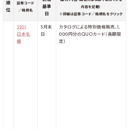
（最低対象株数で取得できる
順
証券コード
基準
内容を記載）
位
／銘柄名
日
※詳細は証券コード／銘柄名をクリック
3201
5月末
カタログによる特別価格販売、1,
日本毛
日
000円分のQUOカード（長期限
織
定）