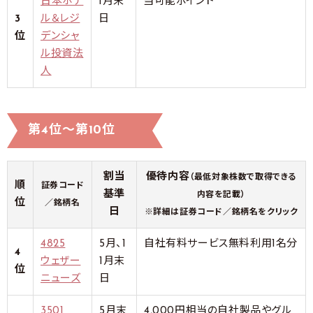
日本ホテ
1月末
当可能ポイント
3
ル＆レジ
日
位
デンシャ
ル投資法
人
第4位～第10位
割当
優待内容
（最低対象株数で取得できる
順
証券コード
基準
内容を記載）
位
／銘柄名
日
※詳細は証券コード／銘柄名をクリック
4825
5月、1
自社有料サービス無料利用1名分
4
ウェザー
1月末
位
ニューズ
日
3501
5月末
4,000円相当の自社製品やグル