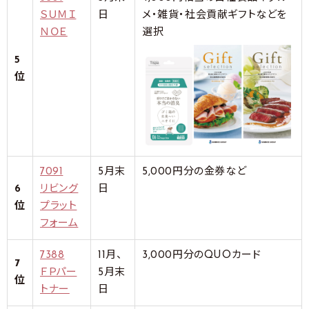
ＳＵＭＩ
日
メ・雑貨・社会貢献ギフトなどを
ＮＯＥ
選択
5
位
7091
5月末
5,000円分の金券など
6
リビング
日
位
プラット
フォーム
7388
11月、
3,000円分のQUOカード
7
ＦＰパー
5月末
位
トナー
日