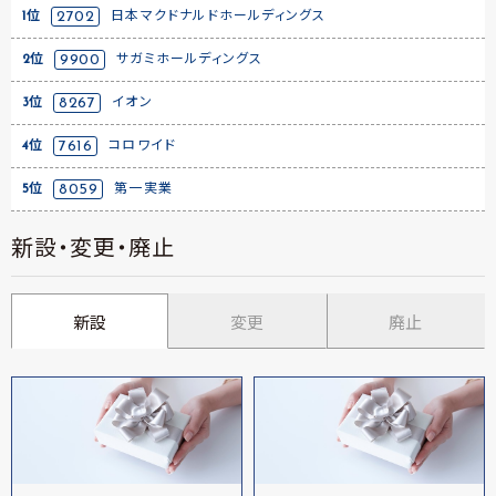
1位
2702
日本マクドナルドホールディングス
2位
9900
サガミホールディングス
3位
8267
イオン
4位
7616
コロワイド
5位
8059
第一実業
新設・変更・廃止
新設
変更
廃止