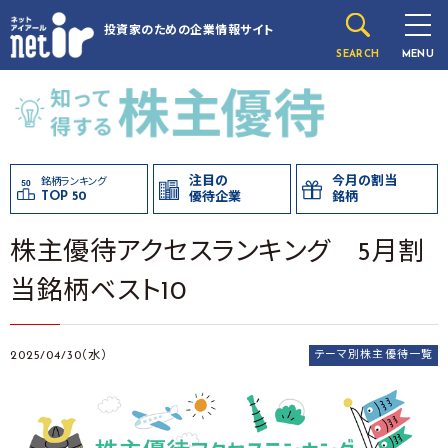
投資家のための
企業情報サイト
SEARCH
MENU
注目の
今月の割当
銘柄ランキング
TOP 50
優待企業
銘柄
株主優待アクセスランキング 5月割
当銘柄ベスト10
2025/04/30（水）
テーマ別株主優待一覧