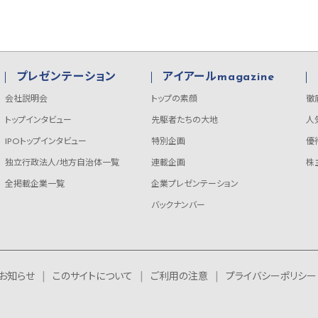
プレゼンテーション
アイアールmagazine
会社説明会
トップの素顔
徹
トップインタビュー
先駆者たちの大地
人
IPOトップインタビュー
特別企画
優
独立行政法人/地方自治体一覧
連載企画
株
全掲載企業一覧
企業プレゼンテーション
バックナンバー
お知らせ
このサイトについて
ご利用の注意
プライバシーポリシー