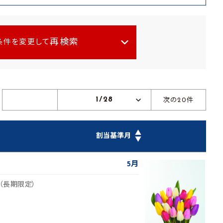
再検索
条件を変更して
1/28
次の20件
▲
割当基準月
▼
5月
（長期限定）