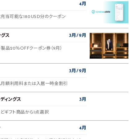
4月
leに充当可能な180USD分のクーポン
ングス
3月
9月
ー製品20％OFFクーポン券（9月）
3月
9月
ム月額利用料または入居一時金割引
ディングス
3月
などギフト商品から1点選択
ン
4月