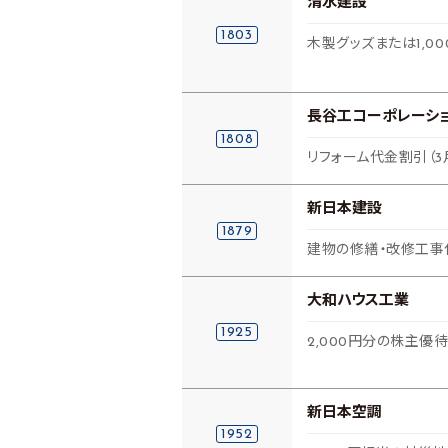
清水建設
1803
木製グッズまたは1,
長谷工コーポレーシ
1808
リフォーム代金割引（3
新日本建設
1879
建物の修繕・改修工事
大和ハウス工業
1925
2,000円分の株主優
新日本空調
1952