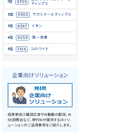
1位
2702
ディングス
2位
9900
サガミホールディングス
3位
8267
イオン
4位
8059
第一実業
5位
7616
コロワイド
企業向けソリューション
投資家向け雑誌広告やIR動画の配信、W
EB説明会など、野村IRが提供するIRソリ
ューションのご活用事例をご紹介します。