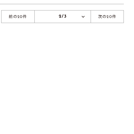
2/3
前の20件
次の20件