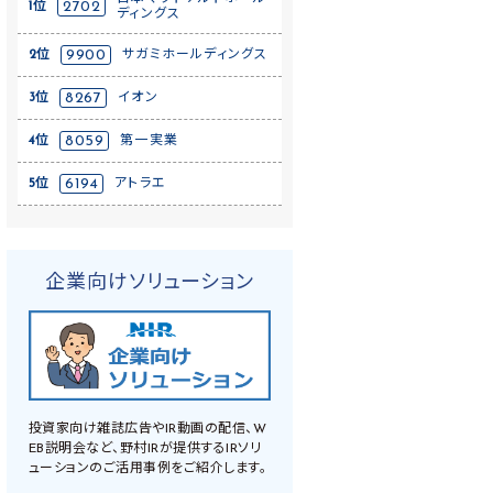
1位
2702
ディングス
2位
9900
サガミホールディングス
3位
8267
イオン
4位
8059
第一実業
5位
6194
アトラエ
企業向けソリューション
投資家向け雑誌広告やIR動画の配信、W
EB説明会など、野村IRが提供するIRソリ
ューションのご活用事例をご紹介します。