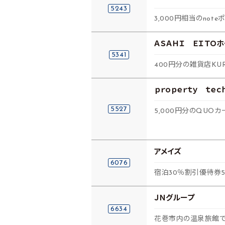
5243
3,000円相当のnot
ＡＳＡＨＩ ＥＩＴＯ
5341
400円分の雑貨店KU
ｐｒｏｐｅｒｔｙ ｔｅｃ
5527
5,000円分のQUOカ
アメイズ
6076
宿泊30％割引優待券
ＪＮグループ
6634
花巻市内の温泉旅館