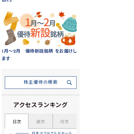
art3
1月～2月 優待新設銘柄 をお届けし
ます
株主優待の検索
アクセスランキング
日次
週次
月次
日本マクドナルドホール