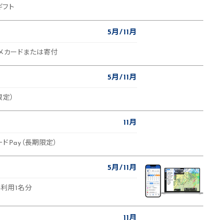
ギフト
5月
11月
ルメカードまたは寄付
5月
11月
限定）
11月
ードPay（長期限定）
5月
11月
利用1名分
11月