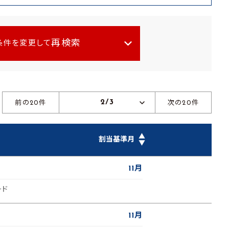
再検索
条件を変更して
2/3
前の20件
次の20件
▲
割当基準月
▼
11月
ード
11月