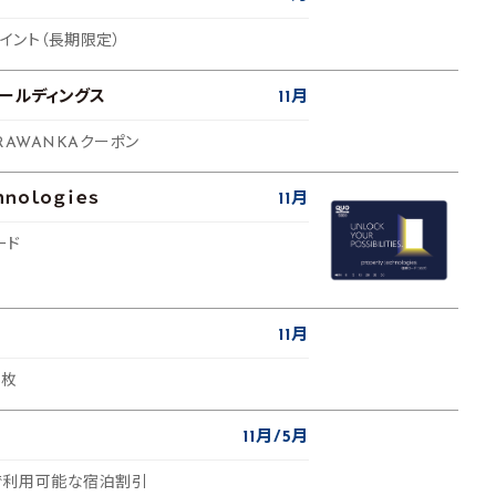
eポイント（長期限定）
ホールディングス
11月
RAWANKAクーポン
ｈｎｏｌｏｇｉｅｓ
11月
ード
11月
5枚
11月
5月
で利用可能な宿泊割引