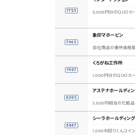
インターアクション
7725
2,000円分のQUOカ
象印マホービン
7965
自社商品の優待価格販
くろがね工作所
7997
1,000円分のQUOカ
アステナホールディン
8095
3,000円相当の化粧
シーラホールディング
8887
1,000利回りくんコイ