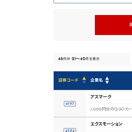
46
21～40
件中
件を表示
▲
▲
証券コード
企業名
▼
▼
アスマーク
4197
1,000円分のQUOカ
エクスモーション
4394