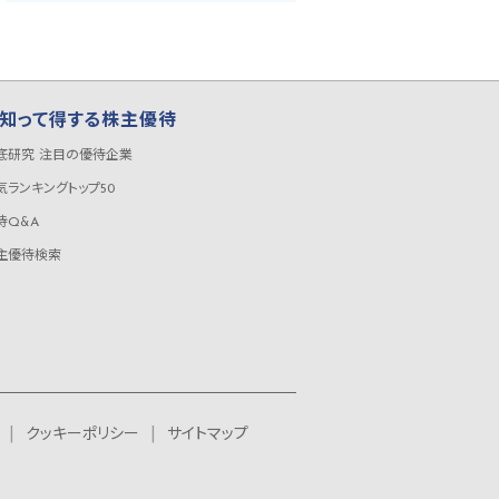
知って得する株主優待
底研究 注目の優待企業
気ランキングトップ50
待Q&A
主優待検索
クッキーポリシー
サイトマップ