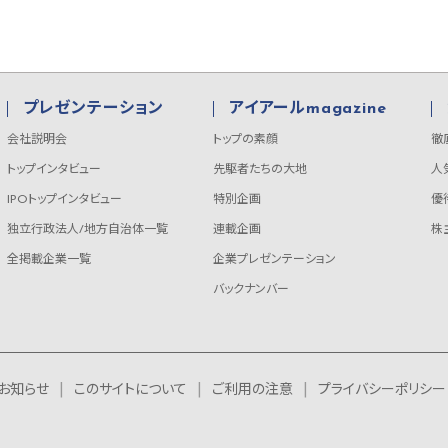
プレゼンテーション
アイアールmagazine
会社説明会
トップの素顔
徹
トップインタビュー
先駆者たちの大地
人
IPOトップインタビュー
特別企画
優
独立行政法人/地方自治体一覧
連載企画
株
全掲載企業一覧
企業プレゼンテーション
バックナンバー
お知らせ
このサイトについて
ご利用の注意
プライバシーポリシー