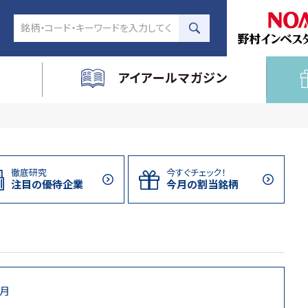
アイアールマガジン
徹底研究
今すぐチェック！
注目の
優待企業
今月の割当
銘柄
1月