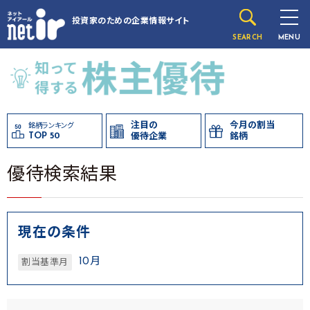
投資家のための
企業情報サイト
SEARCH
MENU
注目の
今月の割当
銘柄ランキング
TOP 50
優待企業
銘柄
優待検索結果
現在の条件
10月
割当基準月