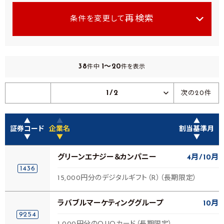
再検索
条件を変更して
38
1～20
件中
件を表示
1/2
次の20件
▲
▲
▲
証券コード
企業名
割当基準月
▼
▼
▼
グリーンエナジー＆カンパニー
4月
10月
1436
15,000円分のデジタルギフト（R）（長期限定）
ラバブルマーケティンググループ
10月
9254