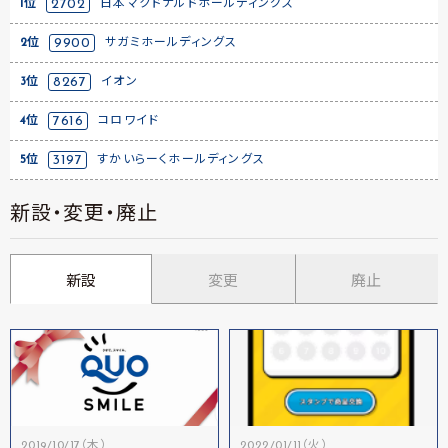
1位
2702
日本マクドナルドホールディングス
2位
9900
サガミホールディングス
3位
8267
イオン
4位
7616
コロワイド
5位
3197
すかいらーくホールディングス
新設・変更・廃止
新設
変更
廃止
2019/10/17（木）
2022/01/11（火）