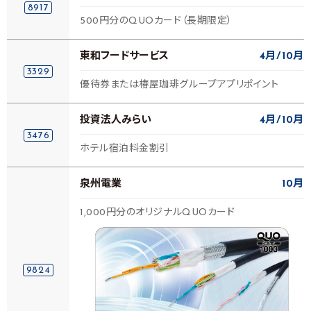
8917
500円分のQUOカード（長期限定）
東和フードサービス
4月
10月
3329
優待券または椿屋珈琲グループアプリポイント
投資法人みらい
4月
10月
3476
ホテル宿泊料金割引
泉州電業
10月
1,000円分のオリジナルQUOカード
9824