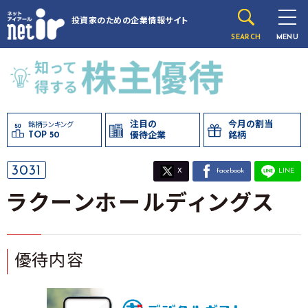
投資家のための
企業情報サイト
SEARCH
MENU
注目の
今月の割当
銘柄ランキング
TOP 50
優待企業
銘柄
3031
X
facebook
LINE
ラクーンホールディングス
優待内容