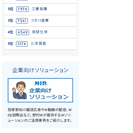
2位
7976
三菱鉛筆
3位
7241
フタバ産業
4位
4549
栄研化学
5位
3176
三洋貿易
企業向けソリューション
投資家向け雑誌広告やIR動画の配信、W
EB説明会など、野村IRが提供するIRソリ
ューションのご活用事例をご紹介します。