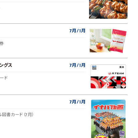
券
7月
1月
待券
ングス
7月
1月
カード
7月
1月
ル図書カード（7月）