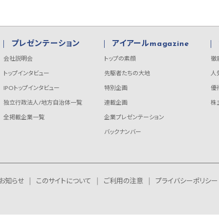
プレゼンテーション
アイアールmagazine
会社説明会
トップの素顔
徹
トップインタビュー
先駆者たちの大地
人
IPOトップインタビュー
特別企画
優
独立行政法人/地方自治体一覧
連載企画
株
全掲載企業一覧
企業プレゼンテーション
バックナンバー
お知らせ
このサイトについて
ご利用の注意
プライバシーポリシー