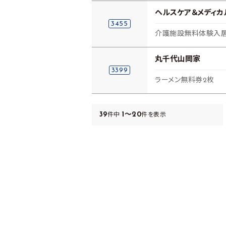
ヘルスケア＆メディカ
3455
介護施設無料体験入居
丸千代山岡家
3399
ラーメン無料券2枚
39
1～20
件中
件を表示