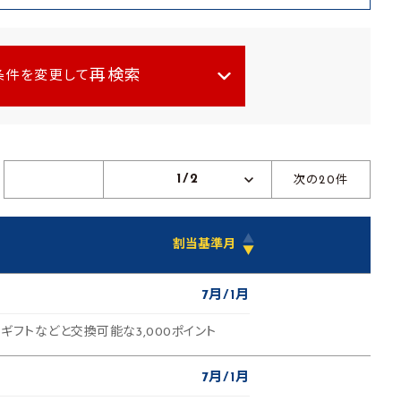
再検索
条件を変更して
1/2
次の20件
▲
割当基準月
▼
7月
1月
ギフトなどと交換可能な3,000ポイント
7月
1月