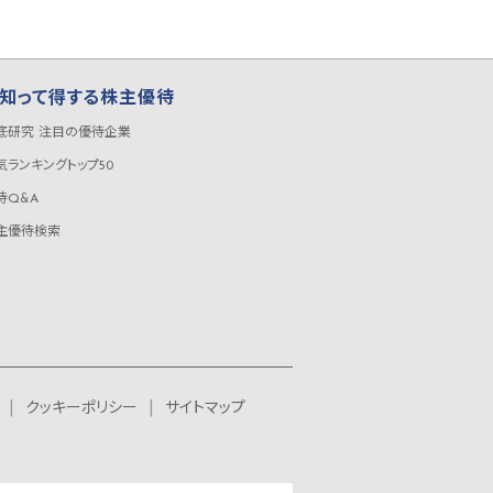
知って得する株主優待
底研究 注目の優待企業
気ランキングトップ50
待Q&A
主優待検索
クッキーポリシー
サイトマップ