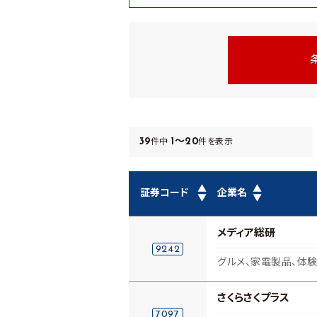
39
1～20
件中
件を表示
▲
▲
証券コード
企業名
▼
▼
メディア総研
9242
グルメ、家電製品、体験
さくらさくプラス
7097