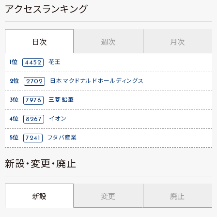
アクセスランキング
日次
週次
月次
1位
4452
花王
2位
2702
日本マクドナルドホールディングス
3位
7976
三菱鉛筆
4位
8267
イオン
5位
7241
フタバ産業
新設・変更・廃止
新設
変更
廃止