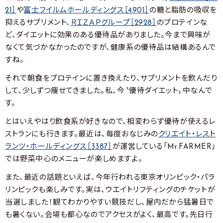
21］
や
富士フイルムホールディングス［4901］
の糖と脂肪の吸収を
抑えるサプリメント、
ＲＩＺＡＰグループ［2928］
のプロテインな
ど、ダイエットに効果のある優待品がありました。今まで興味が
なくて気づかなかったのですが、健康系の優待品は結構あるんで
すね。
それで朝食をプロテインに置き換えたり、サプリメントを飲んだり
して、少しずつ痩せてきました。私、今〝優待ダイエット〟中なんで
す。
とはいえやはり飲食系が好きなので、相変わらず優待が使えるレ
ストランにも行きます。最近は、毎度おなじみの
クリエイト・レスト
ランツ・ホールディングス［3387］
が運営している「Mr.FARMER」
では野菜中心のメニューが楽しめますよ。
また、最近の話題といえば、今年行われる東京オリンピック・パラ
リンピックも楽しみです。実は、ウエイトリフティングのチケットが
当選しました！観てわかりやすい競技だし、屋内だから猛暑日で
も暑くない。会場も都心なのでアクセスがよく、最高です。先日行