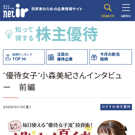
投資家のための
企業情報サイト
SEARCH
MENU
注目の
今月の割当
銘柄ランキング
TOP 50
優待企業
銘柄
“優待女子”小森美紀さんインタビュ
ー 前編
2020/01/10（金）
おすすめ株主優待