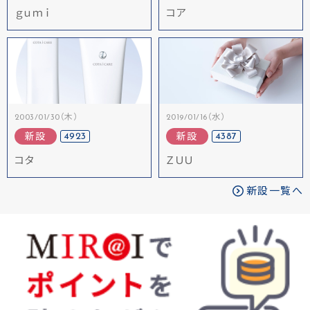
ｇｕｍｉ
コア
2003/01/30（木）
2019/01/16（水）
4923
4387
新設
新設
コタ
ＺＵＵ
新設一覧へ