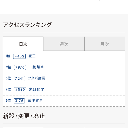
アクセスランキング
日次
週次
月次
1位
4452
花王
2位
7976
三菱鉛筆
3位
7241
フタバ産業
4位
4549
栄研化学
5位
3176
三洋貿易
新設・変更・廃止