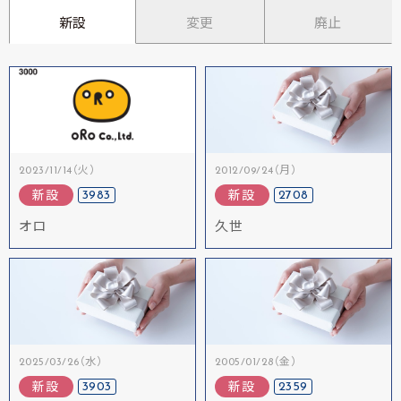
新設
変更
廃止
2023/11/14（火）
2012/09/24（月）
3983
2708
新設
新設
オロ
久世
2025/03/26（水）
2005/01/28（金）
3903
2359
新設
新設