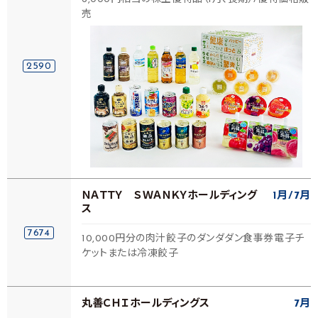
売
2590
ＮＡＴＴＹ ＳＷＡＮＫＹホールディング
1月
7月
ス
7674
10,000円分の肉汁餃子のダンダダン食事券電子チ
ケットまたは冷凍餃子
丸善ＣＨＩホールディングス
7月