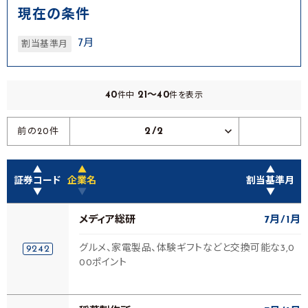
現在の条件
7月
割当基準月
40
21～40
件中
件を表示
2/2
前の20件
▲
▲
▲
証券コード
企業名
割当基準月
▼
▼
▼
メディア総研
7月
1月
グルメ、家電製品、体験ギフトなどと交換可能な3,0
9242
00ポイント