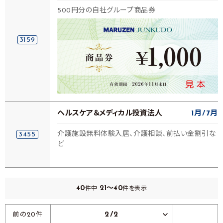
500円分の自社グループ商品券
3159
ヘルスケア＆メディカル投資法人
1月
7月
介護施設無料体験入居、介護相談、前払い金割引な
3455
ど
40
21～40
件中
件を表示
2/2
前の20件