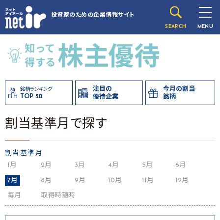
投資家のための
企業情報サイト
SEARCH
MENU
注目の
今月の割当
銘柄ランキング
TOP 50
優待企業
銘柄
割当基準月で探す
割当基準月
1月
2月
3月
4月
5月
6月
7月
8月
9月
10月
11月
12月
毎月
取得時随時