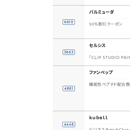
バルミューダ
6612
30％割引クーポン
セルシス
3663
「CLIP STUDIO 
ファンペップ
機能性ペプチド配合
4881
ｋｕｂｅｌｌ
4448