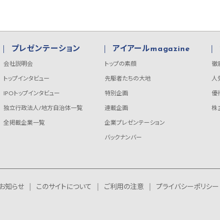
プレゼンテーション
アイアールmagazine
会社説明会
トップの素顔
徹
トップインタビュー
先駆者たちの大地
人
IPOトップインタビュー
特別企画
優
独立行政法人/地方自治体一覧
連載企画
株
全掲載企業一覧
企業プレゼンテーション
バックナンバー
お知らせ
このサイトについて
ご利用の注意
プライバシーポリシー