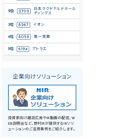
日本マクドナルドホール
2位
2702
ディングス
3位
8267
イオン
4位
8059
第一実業
5位
6194
アトラエ
企業向けソリューション
投資家向け雑誌広告やIR動画の配信、W
EB説明会など、野村IRが提供するIRソリ
ューションのご活用事例をご紹介します。