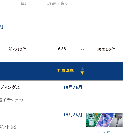
月
毎月
取得時随時
6月
6/8
前の20件
次の20件
▲
割当基準月
▼
ルディングス
12月
6月
電子チケット）
12月
6月
ギフト（R）