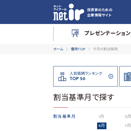
投資家のための
企業情報サイト
プレゼンテーション
ホーム
優待TOP
今月の割当銘柄
人気銘柄ランキング
TOP 50
割当基準月で探す
割当基準月
1月
2
6月
7月