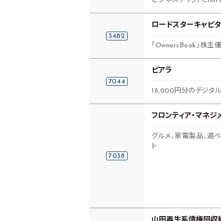
ビジネスチャットCha
ロードスターキャピ
3482
「OwnersBook」
ピアラ
7044
18,000円分のデジタル
フロンティア・マネジ
グルメ、家電製品、選べ
ト
7038
山田再生系債権回収