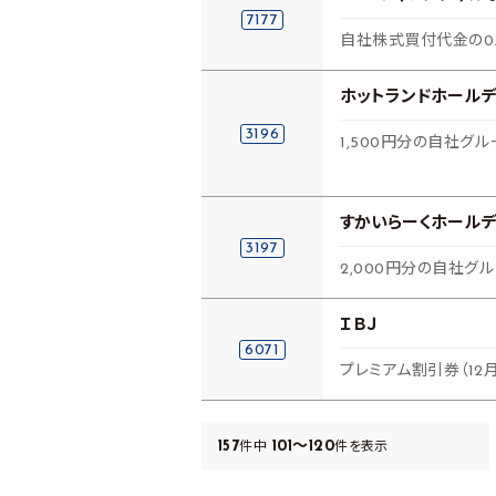
7177
自社株式買付代金の0.
ホットランドホールデ
3196
1,500円分の自社グ
すかいらーくホールデ
3197
2,000円分の自社グ
ＩＢＪ
6071
プレミアム割引券（12月
157
101～120
件中
件を表示