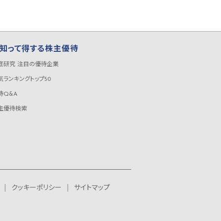
知って得する株主優待
底研究 注目の優待企業
気ランキングトップ50
待Q&A
主優待検索
クッキーポリシー
サイトマップ