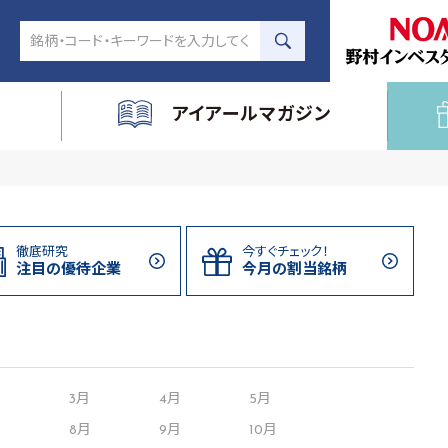
アイアールマガジン
徹底研究
今すぐチェック！
注目の
優待企業
今月の割当
銘柄
月
3月
4月
5月
8月
9月
10月