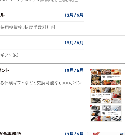
tworkパーソナルプラン無償利用（長期限定）
タル
12月
6月
株主優待用投資枠、払戻手数料無料
12月
6月
ギフト（R）
メント
12月
6月
る体験ギフトなどと交換可能な1,000ポイン
総合事務所
12月
6月