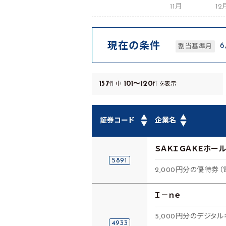
11月
12
現在の条件
割当基準月
157
101～120
件中
件を表示
▲
▲
証券コード
企業名
▼
▼
ＳＡＫＩＧＡＫＥホー
5891
2,000円分の優待券（
Ｉ－ｎｅ
5,000円分のデジタル
4933