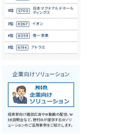
日本マクドナルドホール
2位
2702
ディングス
3位
8267
イオン
4位
8059
第一実業
5位
6194
アトラエ
企業向けソリューション
投資家向け雑誌広告やIR動画の配信、W
EB説明会など、野村IRが提供するIRソリ
ューションのご活用事例をご紹介します。