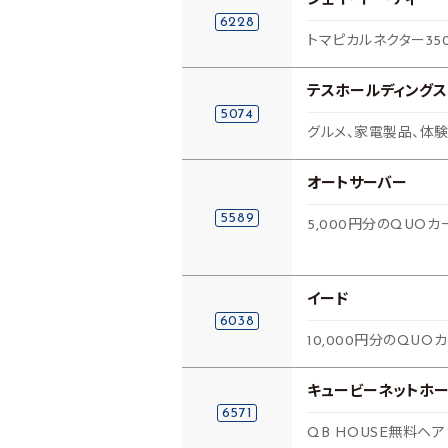
ジェイ・イー・ティ
6228
トマピカルネクター35
テスホールディングス
5074
グルメ、家電製品、体験
オートサーバー
5589
5,000円分のQUOカ
イード
6038
10,000円分のQUO
キュービーネットホー
6571
QB HOUSE無料ヘ