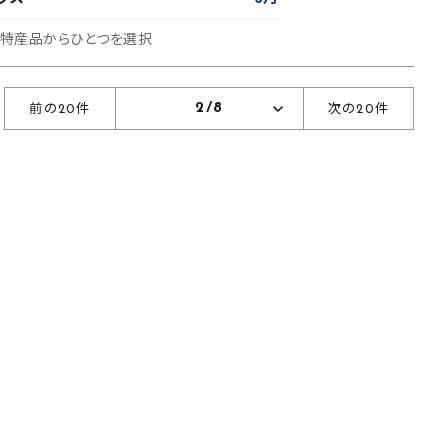
の特産品からひとつを選択
2/8
前の20件
次の20件