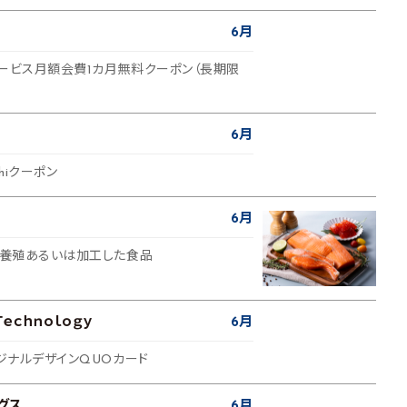
6月
サービス月額会費1カ月無料クーポン（長期限
6月
shiクーポン
6月
社で養殖あるいは加工した食品
Ｔｅｃｈｎｏｌｏｇｙ
6月
リジナルデザインQUOカード
グス
6月