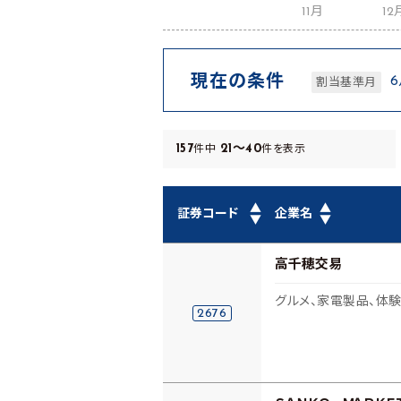
11月
12
現在の条件
割当基準月
157
21～40
件中
件を表示
▲
▲
証券コード
企業名
▼
▼
高千穂交易
グルメ、家電製品、体験
2676