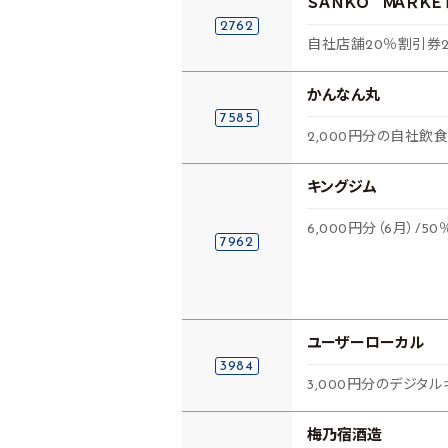
ＳＡＮＫＯ ＭＡＲＫＥ
2762
自社店舗20％割引券
かんなん丸
7585
2,000円分の自社飲
キングジム
6,000円分（6月）/
7962
ユーザーローカル
3984
3,000円分のデジタル
梅乃宿酒造