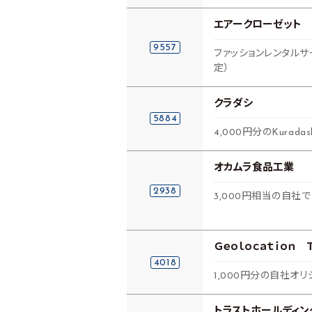
エアークローゼット
9557
ファッションレンタル
定）
クラダシ
5884
4,000円分のKurada
オカムラ食品工業
2938
3,000円相当の自
Ｇｅｏｌｏｃａｔｉｏｎ 
4018
1,000円分の自社オ
トラストホールディン