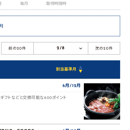
月
毎月
取得時随時
6月
2/8
前の20件
次の20件
▲
割当基準月
▼
6月
12月
ギフトなどと交換可能な600ポイント