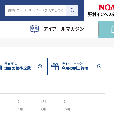
アイアールマガジン
徹底研究
今すぐチェック！
注目の
優待企業
今月の割当
銘柄
月
3月
4月
5月
8月
9月
10月