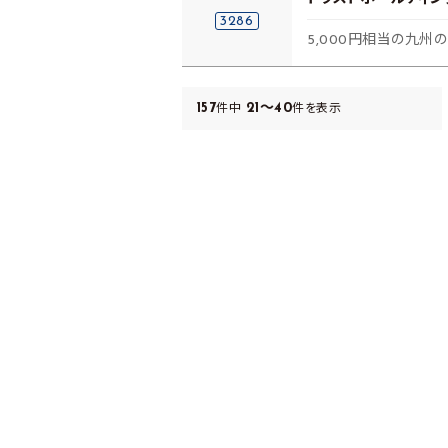
3286
5,000円相当の九州
157
21～40
件中
件を表示