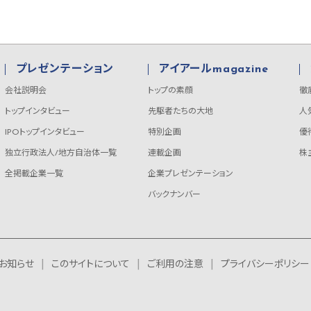
プレゼンテーション
アイアールmagazine
会社説明会
トップの素顔
徹
トップインタビュー
先駆者たちの大地
人
IPOトップインタビュー
特別企画
優
独立行政法人/地方自治体一覧
連載企画
株
全掲載企業一覧
企業プレゼンテーション
バックナンバー
お知らせ
このサイトについて
ご利用の注意
プライバシーポリシー