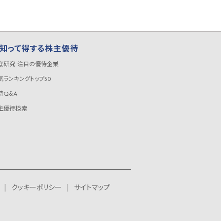
知って得する株主優待
底研究 注目の優待企業
気ランキングトップ50
待Q&A
主優待検索
クッキーポリシー
サイトマップ