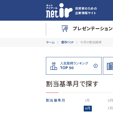
投資家のための
企業情報サイト
プレゼンテーション
ホーム
優待TOP
今月の割当銘柄
人気銘柄ランキング
TOP 50
割当基準月で探す
割当基準月
1月
2
6月
7月