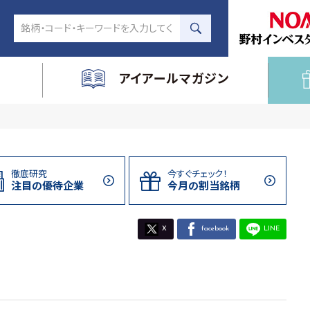
アイアールマガジン
徹底研究
今すぐチェック！
注目の
優待企業
今月の割当
銘柄
X
facebook
LINE