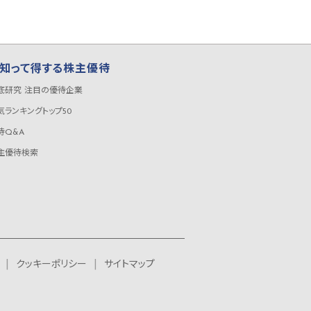
知って得する株主優待
底研究 注目の優待企業
気ランキングトップ50
待Q&A
主優待検索
クッキーポリシー
サイトマップ