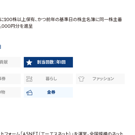
日に200株以上保有、かつ前年の基準日の株主名簿に同一株主番
,000円分を進呈
日
貢献
割当回数：年1回
事券
暮らし
ファッション
り物
金券
フォーム「ASNET（エーエスネット）」を運営。全国規模のネット