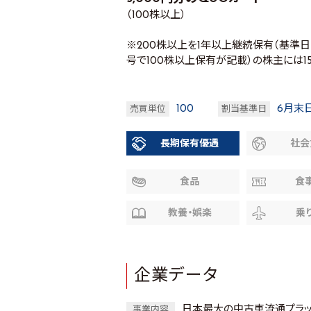
（100株以上）
※200株以上を1年以上継続保有（基準
号で100株以上保有が記載）の株主には15
100
6月末
売買単位
割当基準日
長期保有優遇
社会
食品
食
教養・娯楽
乗
企業データ
日本最大の中古車流通プラット
事業内容