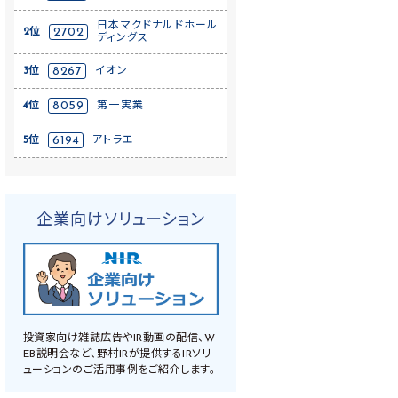
日本マクドナルドホール
2位
2702
ディングス
3位
8267
イオン
4位
8059
第一実業
5位
6194
アトラエ
企業向けソリューション
投資家向け雑誌広告やIR動画の配信、W
EB説明会など、野村IRが提供するIRソリ
ューションのご活用事例をご紹介します。