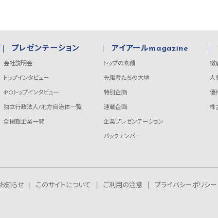
プレゼンテーション
アイアールmagazine
会社説明会
トップの素顔
徹
トップインタビュー
先駆者たちの大地
人
IPOトップインタビュー
特別企画
優
独立行政法人/地方自治体一覧
連載企画
株
全掲載企業一覧
企業プレゼンテーション
バックナンバー
お知らせ
このサイトについて
ご利用の注意
プライバシーポリシー