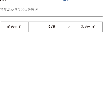
の特産品からひとつを選択
2/8
前の20件
次の20件