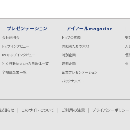
プレゼンテーション
アイアールmagazine
会社説明会
トップの素顔
徹
トップインタビュー
先駆者たちの大地
人
IPOトップインタビュー
特別企画
優
独立行政法人/地方自治体一覧
連載企画
株
全掲載企業一覧
企業プレゼンテーション
バックナンバー
お知らせ
このサイトについて
ご利用の注意
プライバシーポリシー