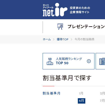
投資家のための
企業情報サイト
プレゼンテーション
ホーム
優待TOP
今月の割当銘柄
人気銘柄ランキング
TOP 50
割当基準月で探す
割当基準月
1月
2
6月
7月