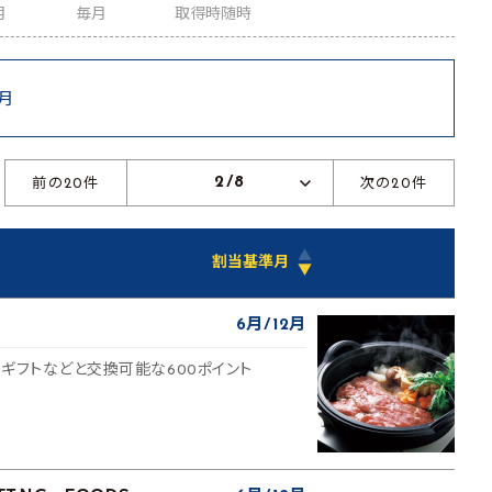
月
毎月
取得時随時
6月
2/8
前の20件
次の20件
▲
割当基準月
▼
6月
12月
ギフトなどと交換可能な600ポイント