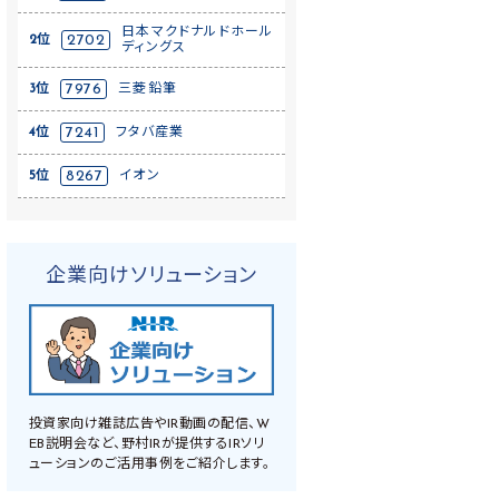
日本マクドナルドホール
2位
2702
ディングス
3位
7976
三菱鉛筆
4位
7241
フタバ産業
5位
8267
イオン
企業向けソリューション
投資家向け雑誌広告やIR動画の配信、W
EB説明会など、野村IRが提供するIRソリ
ューションのご活用事例をご紹介します。