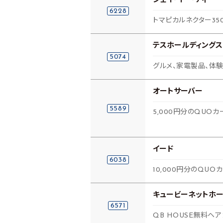
ジェイ・イー・ティ
6228
トマピカルネクター35
テスホールディングス
5074
グルメ、家電製品、体験
オートサーバー
5589
5,000円分のQUOカ
イード
6038
10,000円分のQUO
キュービーネットホー
6571
QB HOUSE無料ヘ