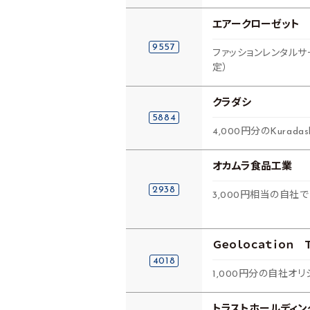
エアークローゼット
9557
ファッションレンタル
定）
クラダシ
5884
4,000円分のKurada
オカムラ食品工業
2938
3,000円相当の自
Ｇｅｏｌｏｃａｔｉｏｎ 
4018
1,000円分の自社オ
トラストホールディン