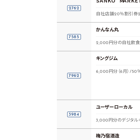
ＳＡＮＫＯ ＭＡＲＫＥ
2762
自社店舗20％割引券
かんなん丸
7585
2,000円分の自社飲
キングジム
6,000円分（6月）/
7962
ユーザーローカル
3984
3,000円分のデジタル
梅乃宿酒造