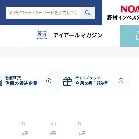
アイアールマガジン
徹底研究
今すぐチェック！
注目の
優待企業
今月の割当
銘柄
月
3月
4月
5月
8月
9月
10月