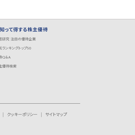
知って得する株主優待
底研究 注目の優待企業
気ランキングトップ50
待Q&A
主優待検索
クッキーポリシー
サイトマップ