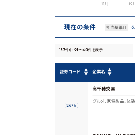
11月
12
現在の条件
割当基準月
157
21～40
件中
件を表示
▲
▲
証券コード
企業名
▼
▼
高千穂交易
グルメ、家電製品、体験
2676