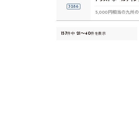
3286
5,000円相当の九州
157
21～40
件中
件を表示