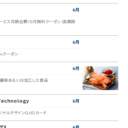
6月
サービス月額会費1カ月無料クーポン（長期限
6月
shiクーポン
6月
社で養殖あるいは加工した食品
Ｔｅｃｈｎｏｌｏｇｙ
6月
リジナルデザインQUOカード
グス
6月