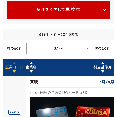
再検索
条件を変更して
874
41～60
件中
件を表示
3/44
前の20件
次の20件
▲
▲
▲
証券コード
企業名
割当基準月
▼
▼
▼
東映
3月
9月
1,000円分の特製QUOカード（3月）
9605