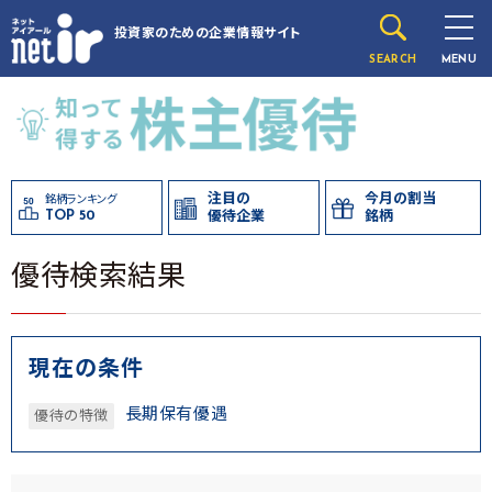
投資家のための
企業情報サイト
SEARCH
MENU
注目の
今月の割当
銘柄ランキング
TOP 50
優待企業
銘柄
優待検索結果
現在の条件
長期保有優遇
優待の特徴