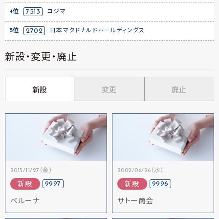
4位
7513
コジマ
5位
2702
日本マクドナルドホールディングス
新設・変更・廃止
新設
変更
廃止
2015/11/27（金）
2002/06/26（水）
9997
9996
新設
新設
ベルーナ
サトー商会