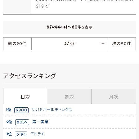
引など
874
41～60
件中
件を表示
3/44
前の20件
次の20件
アクセスランキング
日次
週次
月次
1位
9900
サガミホールディングス
2位
8059
第一実業
3位
6194
アトラエ