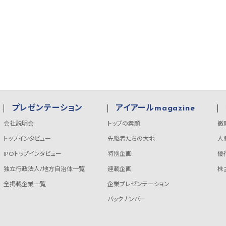
プレゼンテーション
アイアールmagazine
会社説明会
トップの素顔
徹
トップインタビュー
先駆者たちの大地
人
IPOトップインタビュー
特別企画
優
独立行政法人/地方自治体一覧
連載企画
株
全掲載企業一覧
企業プレゼンテーション
バックナンバー