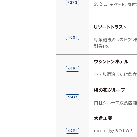
7272
名産品、チケット、寄付
リゾートトラスト
4681
対象施設のレストラン
引券1枚
ワシントンホテル
4691
ホテル宿泊または飲食
梅の花グループ
7604
自社グループ飲食店舗
大倉工業
4221
1,000円分のQUO