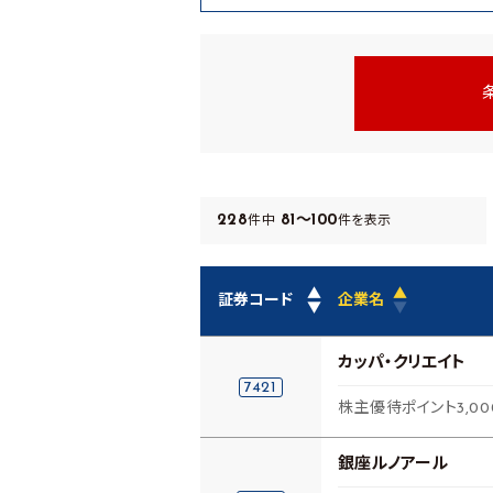
228
81～100
件中
件を表示
▲
▲
証券コード
企業名
▼
▼
カッパ・クリエイト
7421
株主優待ポイント3,0
銀座ルノアール