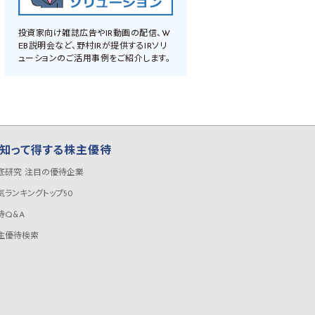
投資家向け雑誌広告やIR動画の配信、W
EB説明会など、野村IRが提供するIRソリ
ューションのご活用事例をご紹介します。
知って得する株主優待
底研究 注目の優待企業
気ランキングトップ50
待Q&A
主優待検索