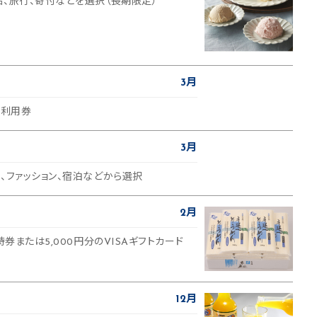
品、旅行、寄付などを選択（長期限定）
3月
引利用券
3月
、ファッション、宿泊などから選択
2月
待券または5,000円分のVISAギフトカード
12月