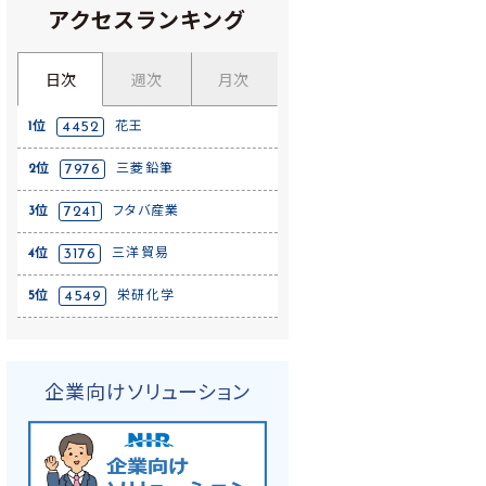
アクセスランキング
日次
週次
月次
1位
4452
花王
2位
7976
三菱鉛筆
3位
7241
フタバ産業
4位
3176
三洋貿易
5位
4549
栄研化学
企業向けソリューション