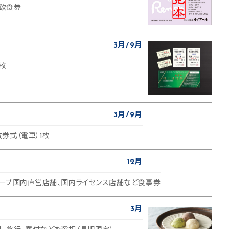
舗飲食券
3月
9月
枚
3月
9月
券式（電車）1枚
12月
グループ国内直営店舗、国内ライセンス店舗など食事券
3月