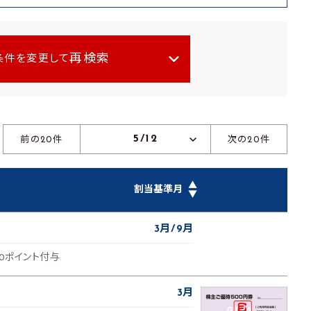
再検索
条件を変更して
5/12
前の20件
次の20件
▲
割当基準月
▼
3月
9月
00ポイント付与
3月