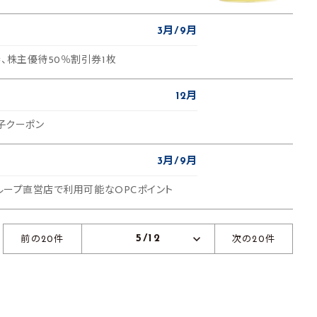
3月
9月
、株主優待50％割引券1枚
12月
電子クーポン
3月
9月
グループ直営店で利用可能なOPCポイント
5/12
前の20件
次の20件