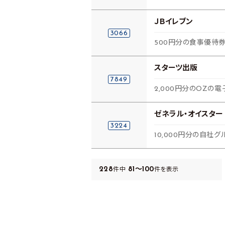
ＪＢイレブン
3066
500円分の食事優待券
スターツ出版
7849
2,000円分のOZの
ゼネラル・オイスター
3224
10,000円分の自社
228
81～100
件中
件を表示