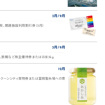
3月
9月
枚、関連施設利用割引券（3月）
3月
9月
ー、旅館など株主優待券またはお米3kg
12月
コクーンシティ買物券または富岡製糸場への寄