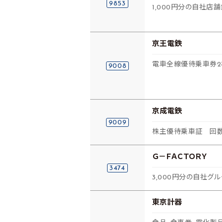
9853
1,000円分の自社店
京王電鉄
電車全線優待乗車券2
9008
京成電鉄
9009
株主優待乗車証 回数
Ｇ－ＦＡＣＴＯＲＹ
3474
3,000円分の自社
東京計器