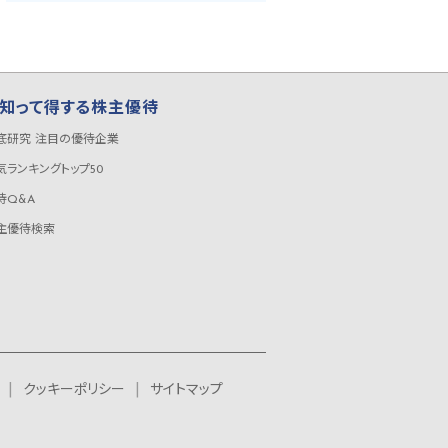
知って得する株主優待
底研究 注目の優待企業
気ランキングトップ50
待Q&A
主優待検索
クッキーポリシー
サイトマップ