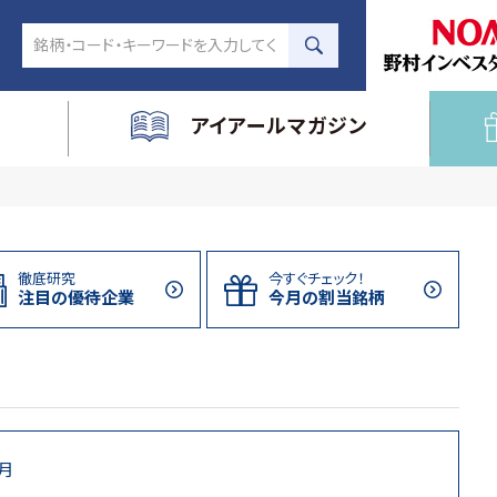
アイアールマガジン
徹底研究
今すぐチェック！
注目の
優待企業
今月の割当
銘柄
6月