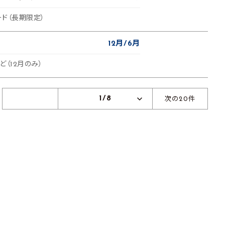
ード（長期限定）
12月
6月
ど（12月のみ）
1/8
次の20件