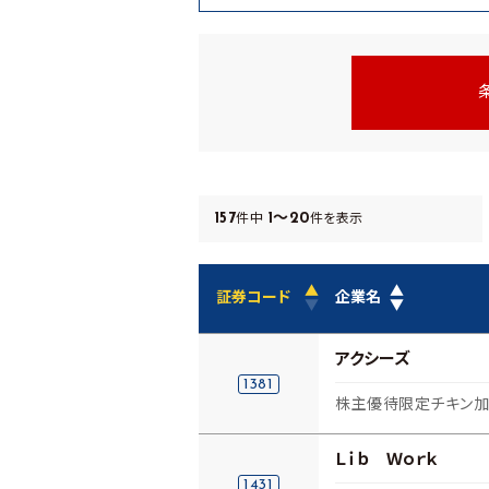
157
1～20
件中
件を表示
▲
▲
証券コード
企業名
▼
▼
アクシーズ
1381
株主優待限定チキン
Ｌｉｂ Ｗｏｒｋ
1431