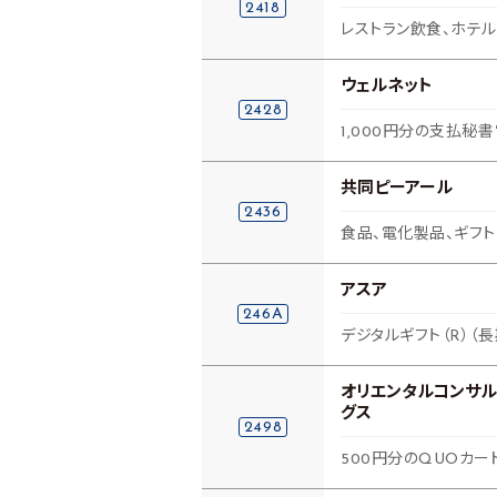
2418
レストラン飲食、ホテ
ウェルネット
2428
1,000円分の支払秘
共同ピーアール
2436
食品、電化製品、ギフ
アスア
246A
デジタルギフト（R）（
オリエンタルコンサル
グス
2498
500円分のQUOカー