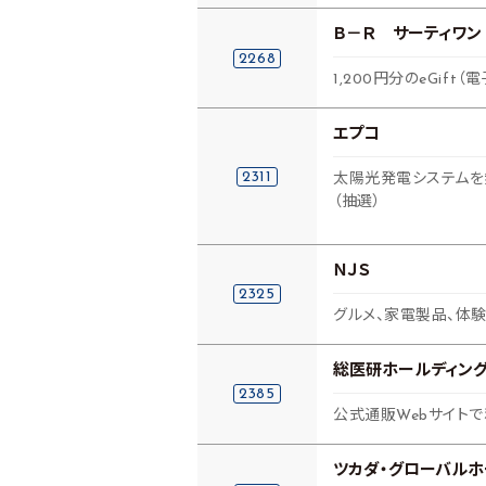
Ｂ－Ｒ サーティワン
2268
1,200円分のeGift（
エプコ
2311
太陽光発電システムを
（抽選）
ＮＪＳ
2325
グルメ、家電製品、体験
総医研ホールディン
2385
公式通販Webサイトで
ツカダ・グローバルホ