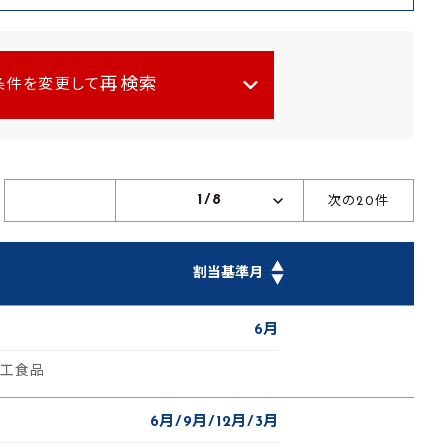
再検索
条件を変更して
1/8
次の20件
▲
割当基準月
▼
6月
加工食品
6月
9月
12月
3月