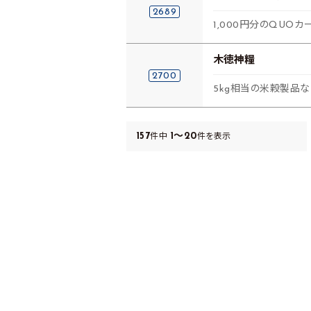
2689
1,000円分のQUOカ
木徳神糧
2700
5kg相当の米穀製品な
157
1～20
件中
件を表示