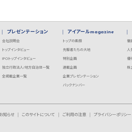
プレゼンテーション
アイアールmagazine
会社説明会
トップの素顔
徹
トップインタビュー
先駆者たちの大地
人
IPOトップインタビュー
特別企画
優
独立行政法人/地方自治体一覧
連載企画
株
全掲載企業一覧
企業プレゼンテーション
バックナンバー
お知らせ
このサイトについて
ご利用の注意
プライバシーポリシー