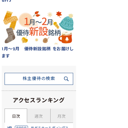
art3
1月～2月 優待新設銘柄 をお届けし
ます
株主優待の検索
アクセスランキング
日次
週次
月次