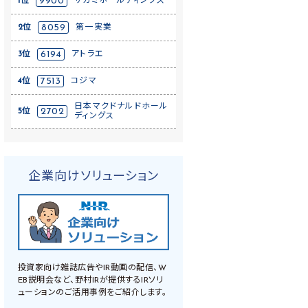
1位
9900
サガミホールディングス
2位
8059
第一実業
3位
6194
アトラエ
4位
7513
コジマ
日本マクドナルドホール
5位
2702
ディングス
企業向けソリューション
投資家向け雑誌広告やIR動画の配信、W
EB説明会など、野村IRが提供するIRソリ
ューションのご活用事例をご紹介します。