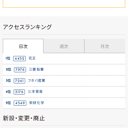
アクセスランキング
日次
週次
月次
1位
4452
花王
2位
7976
三菱鉛筆
3位
7241
フタバ産業
4位
3176
三洋貿易
5位
4549
栄研化学
新設・変更・廃止