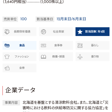
（3,640円相当）----------（1,000株以上）
100
12月末日/6月末日
売買単位
割当基準日
長期保有優遇
社会貢献
割当回数：年2回
食品
食事券
暮らし
ファッション
教養・娯楽
乗り物
金券
企業データ
北海道を基盤とする清涼飲料会社。また、北海道と「災
事業内容
害時における飲料の供給等防災に関する協力協定」を