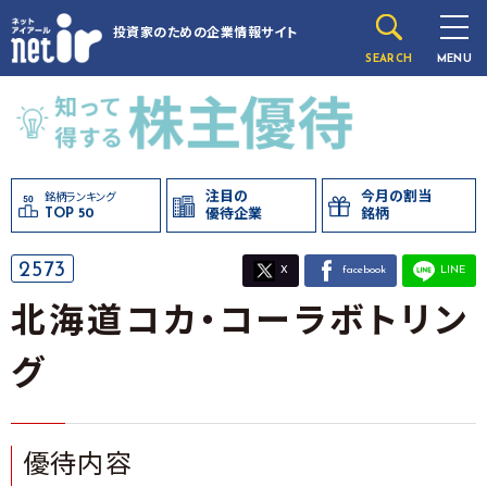
投資家のための
企業情報サイト
SEARCH
MENU
注目の
今月の割当
銘柄ランキング
TOP 50
優待企業
銘柄
2573
X
facebook
LINE
北海道コカ・コーラボトリン
グ
優待内容