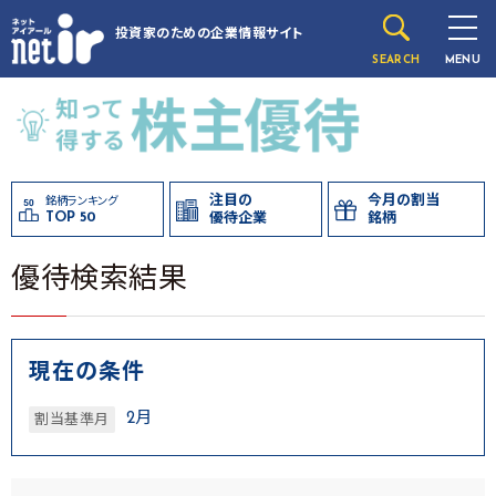
投資家のための
企業情報サイト
SEARCH
MENU
注目の
今月の割当
銘柄ランキング
TOP 50
優待企業
銘柄
優待検索結果
現在の条件
2月
割当基準月