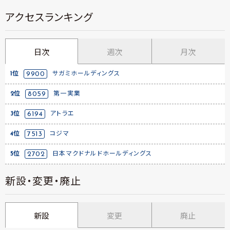
アクセスランキング
日次
週次
月次
1位
9900
サガミホールディングス
2位
8059
第一実業
3位
6194
アトラエ
4位
7513
コジマ
5位
2702
日本マクドナルドホールディングス
新設・変更・廃止
新設
変更
廃止