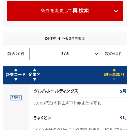
再検索
条件を変更して
151
41～60
件中
件を表示
3/8
前の20件
次の20件
▲
▲
▲
証券コード
企業名
割当基準月
▼
▼
▼
ツルハホールディングス
2月
3391
5,000円分の株主ギフト券または寄付
きょくとう
2月