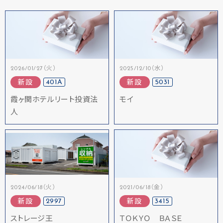
2026/01/27（火）
2025/12/10（水）
401A
5031
新設
新設
霞ヶ関ホテルリート投資法
モイ
人
2024/06/18（火）
2021/06/18（金）
2997
3415
新設
新設
ストレージ王
ＴＯＫＹＯ ＢＡＳＥ