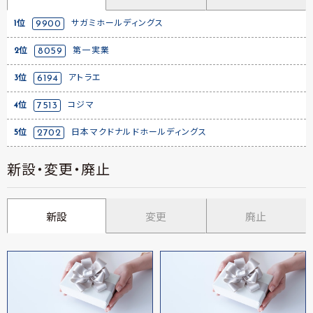
1位
9900
サガミホールディングス
2位
8059
第一実業
3位
6194
アトラエ
4位
7513
コジマ
5位
2702
日本マクドナルドホールディングス
新設・変更・廃止
新設
変更
廃止