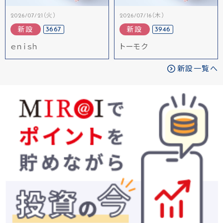
2026/07/21（火）
2026/07/16（木）
3667
3946
新設
新設
ｅｎｉｓｈ
トーモク
新設一覧へ