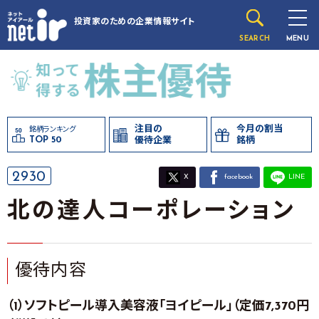
投資家のための
企業情報サイト
SEARCH
MENU
注目の
今月の割当
銘柄ランキング
TOP 50
優待企業
銘柄
2930
X
facebook
LINE
北の達人コーポレーション
優待内容
（1）ソフトピール導入美容液「ヨイピール」（定価7,370円