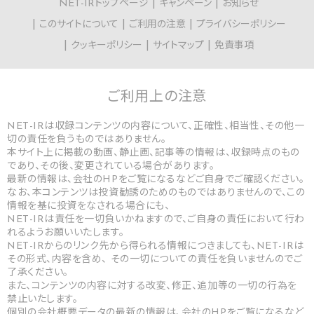
NET-IRトップページ
キャンペーン
お知らせ
このサイトについて
ご利用の注意
プライバシーポリシー
クッキーポリシー
サイトマップ
免責事項
ご利用上の
注意
NET-IRは収録コンテンツの内容について、正確性、相当性、その他一
切の責任を負うものではありません。
本サイト上に掲載の動画、静止画、記事等の情報は、収録時点のもの
であり、その後、変更されている場合があります。
最新の情報は、会社のHPをご覧になるなどご自身でご確認ください。
なお、本コンテンツは投資勧誘のためのものではありませんので、この
情報を基に投資をなされる場合にも、
NET-IRは責任を一切負いかねますので、ご自身の責任において行わ
れるようお願いいたします。
NET-IRからのリンク先から得られる情報につきましても、NET-IRは
その形式、内容を含め、 その一切についての責任を負いませんのでご
了承ください。
また、コンテンツの内容に対する改変、修正、追加等の一切の行為を
禁止いたします。
個別の会社概要データの最新の情報は、会社のHPをご覧になるなど