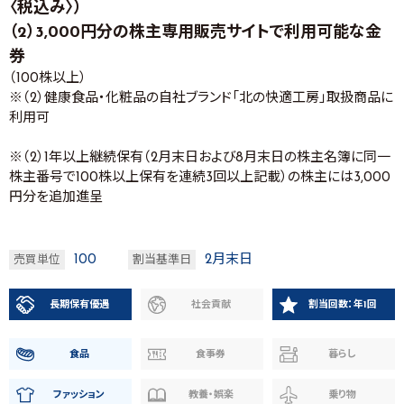
〈税込み〉）
（2）3,000円分の株主専用販売サイトで利用可能な金
券
（100株以上）
※（2）健康食品・化粧品の自社ブランド「北の快適工房」取扱商品に
利用可
※（2）1年以上継続保有（2月末日および8月末日の株主名簿に同一
株主番号で100株以上保有を連続3回以上記載）の株主には3,000
円分を追加進呈
100
2月末日
売買単位
割当基準日
長期保有優遇
社会貢献
割当回数：年1回
食品
食事券
暮らし
ファッション
教養・娯楽
乗り物