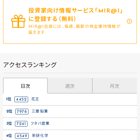
投資家向け情報サービス｢MIR@I｣
に登録する（無料）
MIR@I会員には、毎週、最新の株主優待情報が
届きます
アクセスランキング
日次
週次
月次
1位
4452
花王
2位
7976
三菱鉛筆
3位
7241
フタバ産業
4位
4549
栄研化学