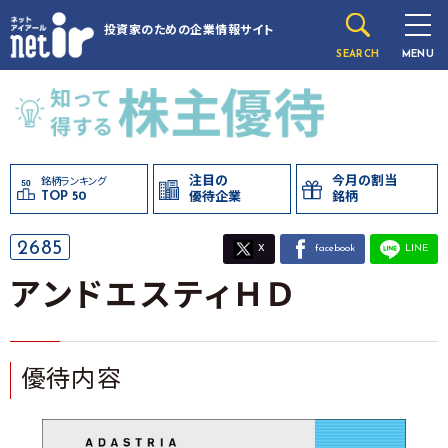
投資家のための
企業情報サイト
SEARCH
MENU
注目の
今月の割当
銘柄ランキング
TOP 50
優待企業
銘柄
2685
X
facebook
LINE
アンドエスティＨＤ
優待内容