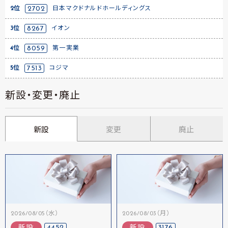
2位
2702
日本マクドナルドホールディングス
3位
8267
イオン
4位
8059
第一実業
5位
7513
コジマ
新設・変更・廃止
新設
変更
廃止
2026/08/05（水）
2026/08/03（月）
4452
3176