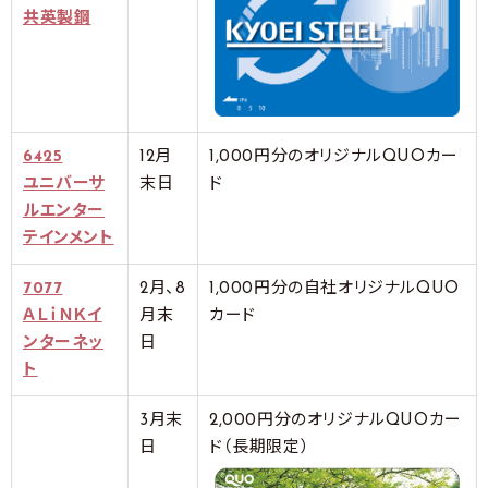
共英製鋼
6425
12月
1,000円分のオリジナルQUOカー
ユニバーサ
末日
ド
ルエンター
テインメント
7077
2月、8
1,000円分の自社オリジナルQUO
ＡＬｉＮＫイ
月末
カード
ンターネッ
日
ト
3月末
2,000円分のオリジナルQUOカー
日
ド（長期限定）