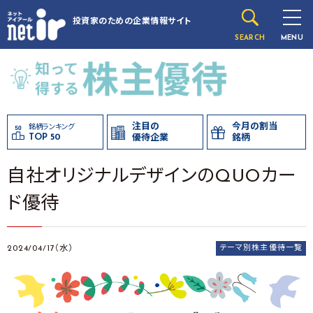
投資家のための
企業情報サイト
SEARCH
MENU
注目の
今月の割当
銘柄ランキング
TOP 50
優待企業
銘柄
自社オリジナルデザインのQUOカー
ド優待
2024/04/17（水）
テーマ別株主優待一覧