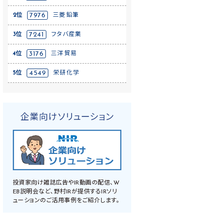
2位
7976
三菱鉛筆
3位
7241
フタバ産業
4位
3176
三洋貿易
5位
4549
栄研化学
企業向けソリューション
投資家向け雑誌広告やIR動画の配信、W
EB説明会など、野村IRが提供するIRソリ
ューションのご活用事例をご紹介します。