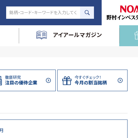
アイアールマガジン
徹底研究
今すぐチェック！
注目の
優待企業
今月の割当
銘柄
9月