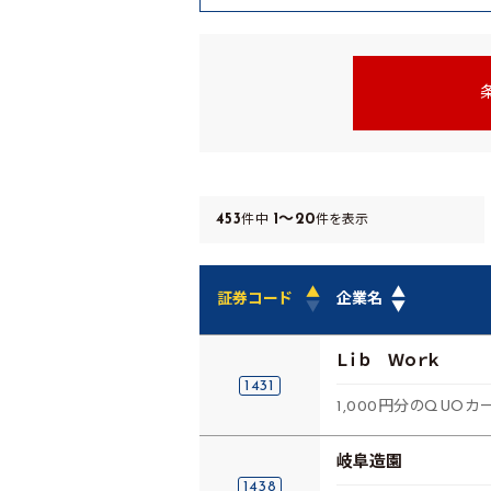
453
1～20
件中
件を表示
▲
▲
証券コード
企業名
▼
▼
Ｌｉｂ Ｗｏｒｋ
1431
1,000円分のQUOカー
岐阜造園
1438