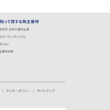
知って得する株主優待
底研究 注目の優待企業
気ランキングトップ50
待Q&A
主優待検索
クッキーポリシー
サイトマップ