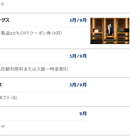
ード
ングス
3月
9月
ー製品20％OFFクーポン券（9月）
3月
9月
ム月額利用料または入居一時金割引
ス
3月
9月
ギフト（R）
9月
ード