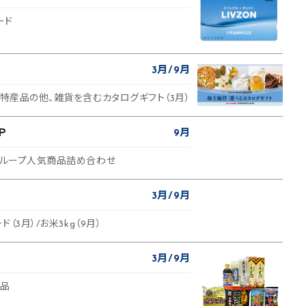
ード
3月
9月
地特産品の他、雑貨を含むカタログギフト（3月）
Ｐ
9月
社グループ人気商品詰め合わせ
3月
9月
ド（3月）/お米3kg（9月）
3月
9月
製品