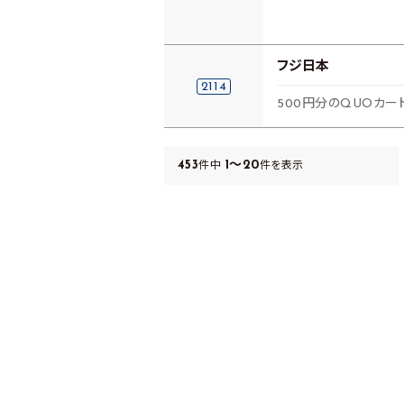
フジ日本
2114
500円分のQUOカー
453
1～20
件中
件を表示