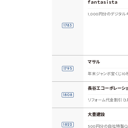
ｆａｎｔａｓｉｓｔａ
1,000円分のデジタル
1783
マサル
1795
年末ジャンボ宝くじ10枚（
長谷工コーポレーシ
1808
リフォーム代金割引（3
大豊建設
1822
500円分の自社特製Q