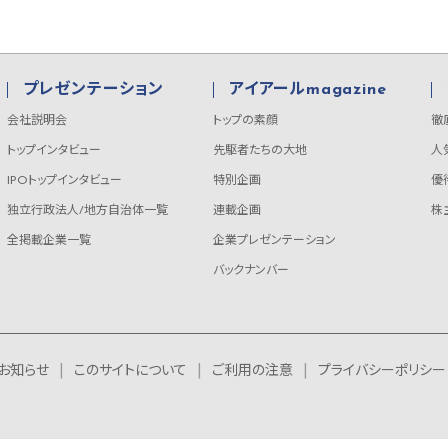
プレゼンテーション
アイアールmagazine
会社説明会
トップの素顔
徹
トップインタビュー
先駆者たちの大地
人
IPOトップインタビュー
特別企画
優
独立行政法人/地方自治体一覧
連載企画
株
全掲載企業一覧
企業プレゼンテーション
バックナンバー
お知らせ
このサイトについて
ご利用の注意
プライバシーポリシー