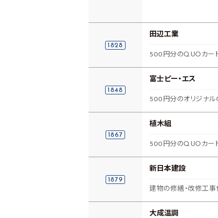
田辺工業
1828
500円分のQUOカー
富士ピー・エス
1848
500円分のオリジナル
植木組
1867
500円分のQUOカー
新日本建設
1879
建物の修繕・改修工事
大成温調