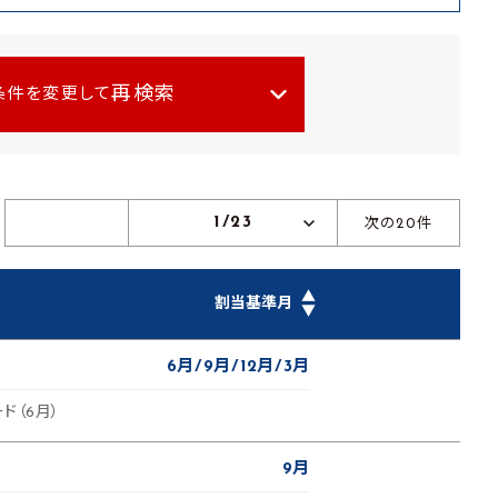
再検索
条件を変更して
1/23
次の20件
▲
割当基準月
▼
6月
9月
12月
3月
ド（6月）
9月