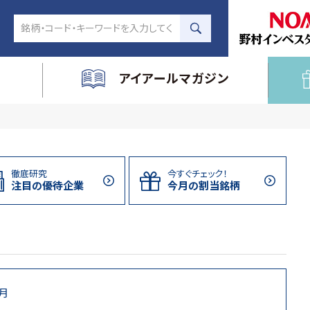
アイアールマガジン
徹底研究
今すぐチェック！
注目の
優待企業
今月の割当
銘柄
8月