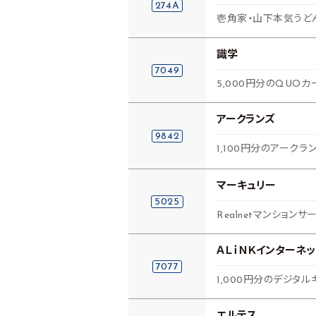
274A
壱角家・山下本気うど
識学
7049
5,000円分のQUOカ
アークランズ
9842
1,100円分のアーク
マーキュリー
5025
Realnetマンション
ＡＬｉＮＫインターネッ
7077
1,000円分のデジタル