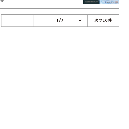
待券
1/7
次の20件