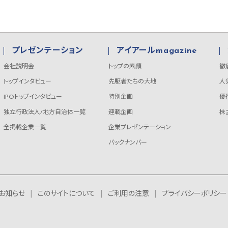
プレゼンテーション
アイアールmagazine
会社説明会
トップの素顔
徹
トップインタビュー
先駆者たちの大地
人
IPOトップインタビュー
特別企画
優
独立行政法人/地方自治体一覧
連載企画
株
全掲載企業一覧
企業プレゼンテーション
バックナンバー
お知らせ
このサイトについて
ご利用の注意
プライバシーポリシー