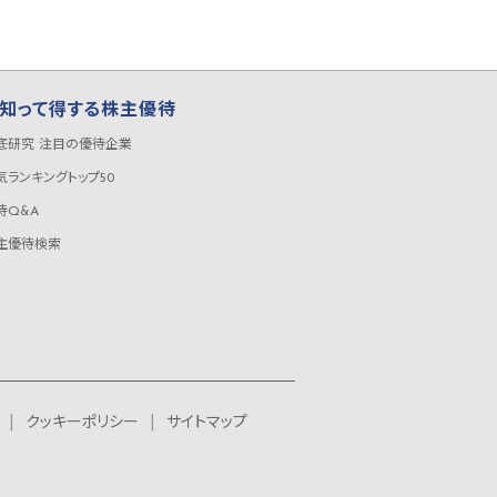
知って得する株主優待
底研究 注目の優待企業
気ランキングトップ50
待Q&A
主優待検索
クッキーポリシー
サイトマップ