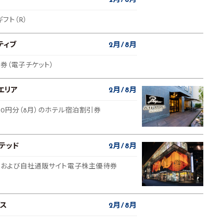
2月
8月
ギフト（R）
ティブ
2月
8月
待券（電子チケット）
エリア
2月
8月
,000円分（8月）のホテル宿泊割引券
テッド
2月
8月
店舗および自社通販サイト電子株主優待券
ス
2月
8月