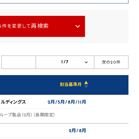
再検索
条件を変更して
1/7
次の20件
▲
割当基準月
▼
ールディングス
2月
5月
8月
11月
グループ製品（2月）（長期限定）
2月
8月