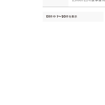
2,000円分の食事優
131
1～20
件中
件を表示