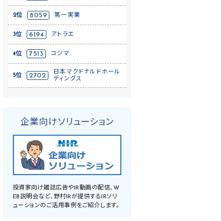
2位
8059
第一実業
3位
6194
アトラエ
4位
7513
コジマ
日本マクドナルドホール
5位
2702
ディングス
企業向けソリューション
投資家向け雑誌広告やIR動画の配信、W
EB説明会など、野村IRが提供するIRソリ
ューションのご活用事例をご紹介します。