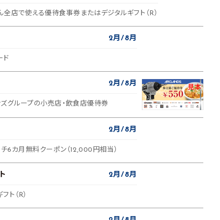
ん全店で使える優待食事券またはデジタルギフト（R）
2月
8月
ード
2月
8月
ランズグループの小売店・飲食店優待券
2月
8月
サーチ6カ月無料クーポン（12,000円相当）
ト
2月
8月
ギフト（R）