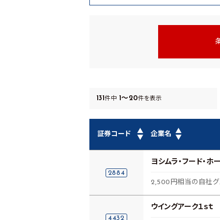
131
1～20
件中
件を表示
▲
▲
証券コード
企業名
▼
▼
ヨシムラ・フード・ホ
2884
2,500円相当の自社
ウイングアーク１ｓｔ
4432