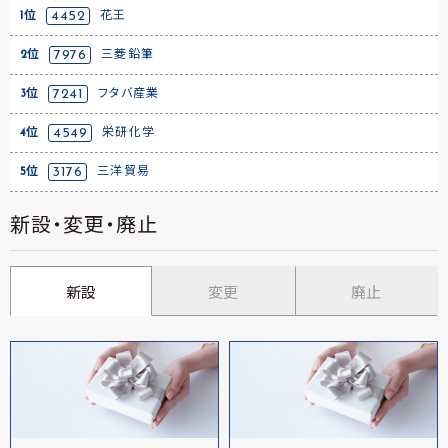
1位
4452
花王
2位
7976
三菱鉛筆
3位
7241
フタバ産業
4位
4549
栄研化学
5位
3176
三洋貿易
新設・変更・廃止
新設
変更
廃止