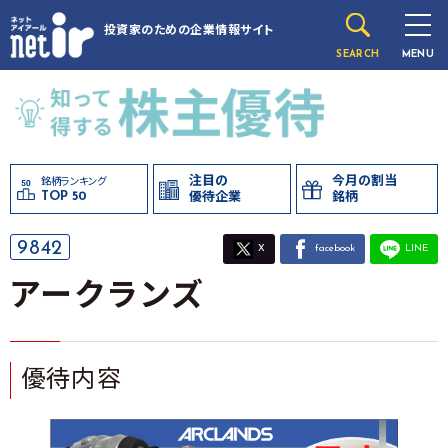
投資家のための
企業情報サイト
SEARCH
MENU
注目の
今月の割当
銘柄ランキング
TOP 50
優待企業
銘柄
9842
X
facebook
LINE
アークランズ
優待内容