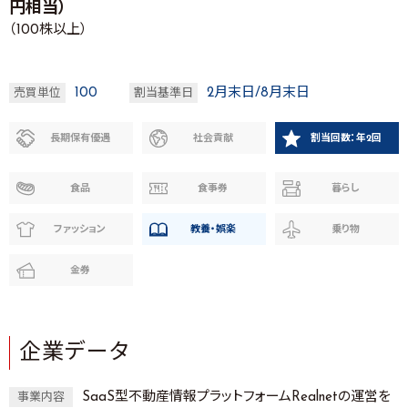
円相当）
（100株以上）
100
2月末日/8月末日
売買単位
割当基準日
長期保有優遇
社会貢献
割当回数：年2回
食品
食事券
暮らし
ファッション
教養・娯楽
乗り物
金券
企業データ
SaaS型不動産情報プラットフォームRealnetの運営を
事業内容