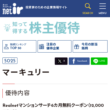
投資家のための
企業情報サイト
SEARCH
MENU
注目の
今月の割当
銘柄ランキング
TOP 50
優待企業
銘柄
5025
X
facebook
LINE
マーキュリー
優待内容
Realnetマンションサーチ6カ月無料クーポン（12,000