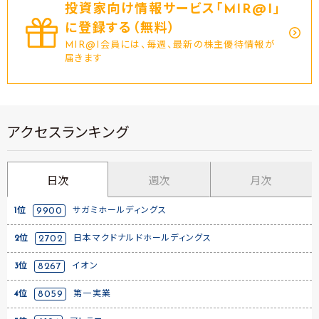
投資家向け情報サービス｢MIR@I｣
に登録する（無料）
MIR@I会員には、毎週、最新の株主優待情報が
届きます
アクセスランキング
日次
週次
月次
1位
9900
サガミホールディングス
2位
2702
日本マクドナルドホールディングス
3位
8267
イオン
4位
8059
第一実業