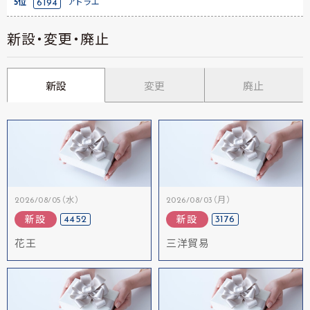
5位
6194
アトラエ
新設・変更・廃止
新設
変更
廃止
2026/08/05（水）
2026/08/03（月）
4452
3176
新設
新設
花王
三洋貿易