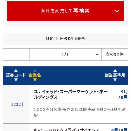
再検索
条件を変更して
131
1～20
件中
件を表示
1/7
次の20件
▲
▲
▲
証券コード
企業名
割当基準月
▼
▼
▼
ユナイテッド・スーパーマーケット・ホー
2月
ルディングス
8月
3222
3,000円分の優待券または優待品12品から1品を選
択
ＡＦＣ－ＨＤアムスライフサイエンス
8月
2月