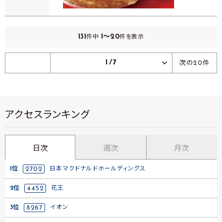
131
1～20
件中
件を表示
1/7
次の20件
アクセスランキング
日次
週次
月次
1位
2702
日本マクドナルドホールディングス
2位
4452
花王
3位
8267
イオン