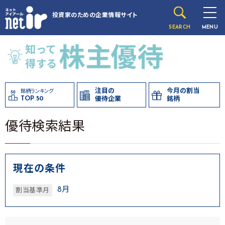
投資家のための
企業情報サイト
SEARCH
MENU
注目の
今月の割当
銘柄ランキング
TOP 50
優待企業
銘柄
優待検索結果
現在の条件
8月
割当基準月