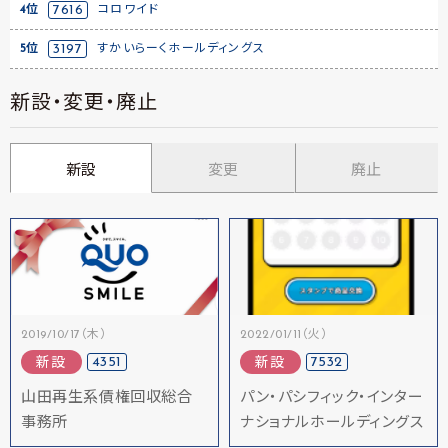
4位
7616
コロワイド
5位
3197
すかいらーくホールディングス
新設・変更・廃止
新設
変更
廃止
2019/10/17（木）
2022/01/11（火）
4351
7532
新設
新設
山田再生系債権回収総合
パン・パシフィック・インター
事務所
ナショナルホールディングス