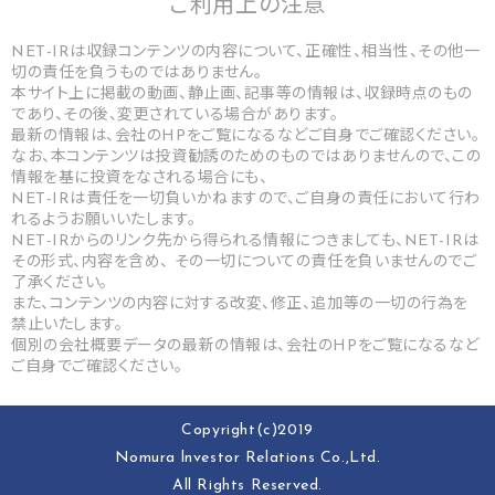
ご利用上の
注意
NET-IRは収録コンテンツの内容について、正確性、相当性、その他一
切の責任を負うものではありません。
本サイト上に掲載の動画、静止画、記事等の情報は、収録時点のもの
であり、その後、変更されている場合があります。
最新の情報は、会社のHPをご覧になるなどご自身でご確認ください。
なお、本コンテンツは投資勧誘のためのものではありませんので、この
情報を基に投資をなされる場合にも、
NET-IRは責任を一切負いかねますので、ご自身の責任において行わ
れるようお願いいたします。
NET-IRからのリンク先から得られる情報につきましても、NET-IRは
その形式、内容を含め、 その一切についての責任を負いませんのでご
了承ください。
また、コンテンツの内容に対する改変、修正、追加等の一切の行為を
禁止いたします。
個別の会社概要データの最新の情報は、会社のHPをご覧になるなど
ご自身でご確認ください。
Copyright(c)2019
Nomura lnvestor Relations Co.,Ltd.
All Rights Reserved.