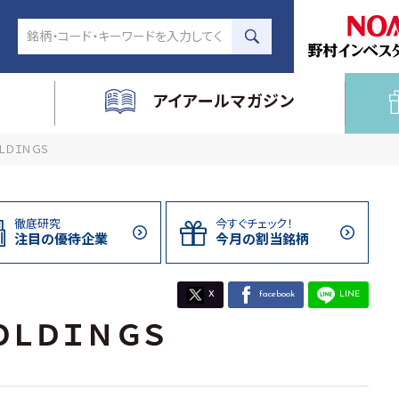
アイアールマガジン
ＯＬＤＩＮＧＳ
徹底研究
今すぐチェック！
注目の
優待企業
今月の割当
銘柄
X
facebook
LINE
ＯＬＤＩＮＧＳ