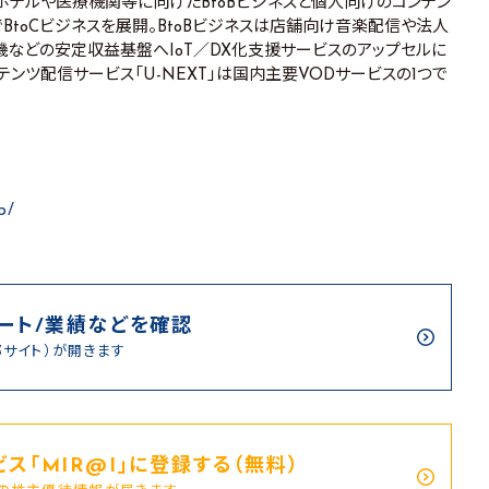
ホテルや医療機関等に向けたBtoBビジネスと個人向けのコンテン
」でBtoCビジネスを展開。BtoBビジネスは店舗向け音楽配信や法人
機などの安定収益基盤へIoT／DX化支援サービスのアップセルに
ンテンツ配信サービス「U-NEXT」は国内主要VODサービスの1つで
p/
ート/業績などを確認
部サイト）が開きます
ス｢MIR@I｣に登録する（無料）