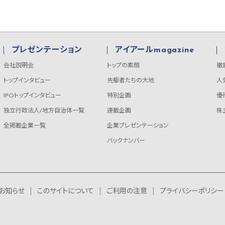
プレゼンテーション
アイアールmagazine
会社説明会
トップの素顔
徹
トップインタビュー
先駆者たちの大地
人
IPOトップインタビュー
特別企画
優
独立行政法人/地方自治体一覧
連載企画
株
全掲載企業一覧
企業プレゼンテーション
バックナンバー
お知らせ
このサイトについて
ご利用の注意
プライバシーポリシー