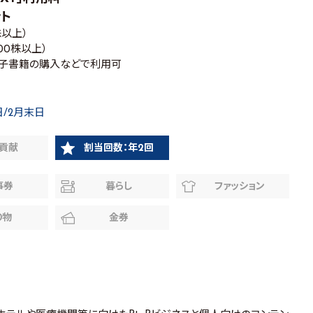
ント
0株以上）
,000株以上）
電子書籍の購入などで利用可
日/2月末日
貢献
割当回数：年2回
事券
暮らし
ファッション
り物
金券