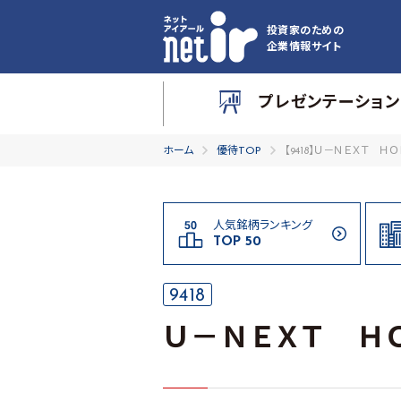
投資家のための
企業情報サイト
プレゼンテーション
ホーム
優待TOP
【9418】Ｕ－ＮＥＸＴ Ｈ
人気銘柄ランキング
TOP 50
9418
Ｕ－ＮＥＸＴ Ｈ