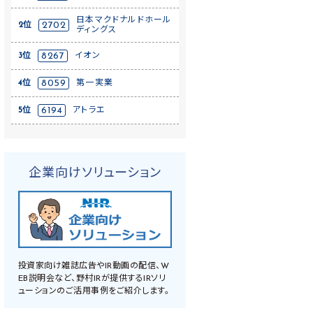
日本マクドナルドホール
2位
2702
ディングス
3位
8267
イオン
4位
8059
第一実業
5位
6194
アトラエ
企業向けソリューション
投資家向け雑誌広告やIR動画の配信、W
EB説明会など、野村IRが提供するIRソリ
ューションのご活用事例をご紹介します。