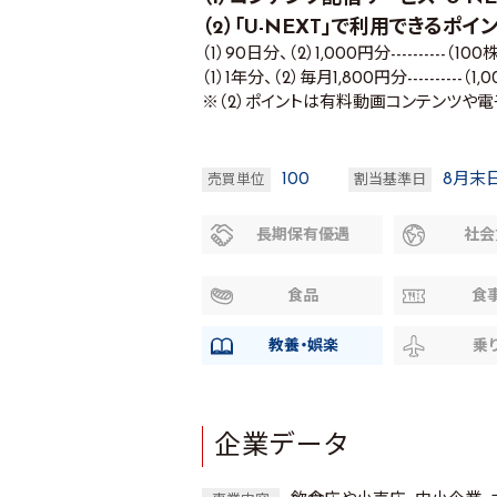
（2）「U-NEXT」で利用できるポイ
（1）90日分、（2）1,000円分----------（10
（1）1年分、（2）毎月1,800円分----------（1
※（2）ポイントは有料動画コンテンツや
100
8月末
売買単位
割当基準日
長期保有優遇
社会
食品
食
教養・娯楽
乗
企業データ