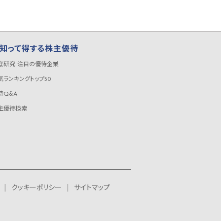
知って得する株主優待
底研究 注目の優待企業
気ランキングトップ50
待Q&A
主優待検索
クッキーポリシー
サイトマップ