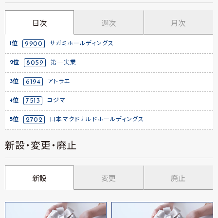
日次
週次
月次
1位
9900
サガミホールディングス
2位
8059
第一実業
3位
6194
アトラエ
4位
7513
コジマ
5位
2702
日本マクドナルドホールディングス
新設・変更・廃止
新設
変更
廃止