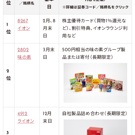
内容を記載）
位
／銘柄名
日
※詳細は証券コード／銘柄名をクリック
8267
2月、8
株主優待カード（買物1％還元な
1
イオン
月末
ど）、割引特典、イオンラウンジ利
位
日
用など
2802
3月末
500円相当の味の素グループ製
味の素
日
品または寄付（長期限定）
2
位
4912
12月
自社製品詰め合わせ（長期限定）
ライオン
末日
3