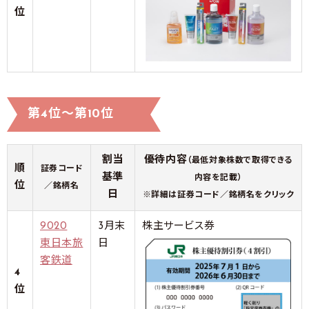
位
第4位～第10位
割当
優待内容
（最低対象株数で取得できる
順
証券コード
基準
内容を記載）
位
／銘柄名
日
※詳細は証券コード／銘柄名をクリック
9020
3月末
株主サービス券
東日本旅
日
客鉄道
4
位