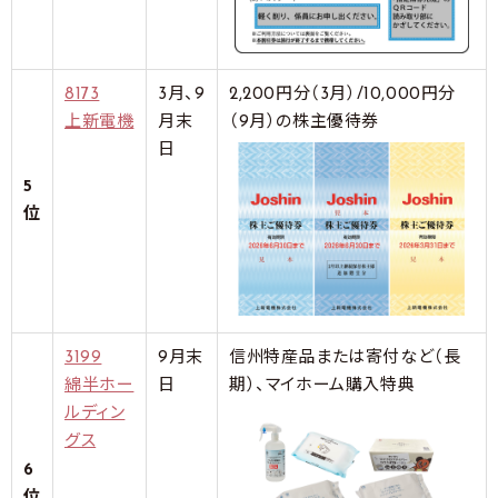
8173
3月、9
2,200円分（3月）/10,000円分
上新電機
月末
（9月）の株主優待券
日
5
位
3199
9月末
信州特産品または寄付など（長
綿半ホー
日
期）、マイホーム購入特典
ルディン
グス
6