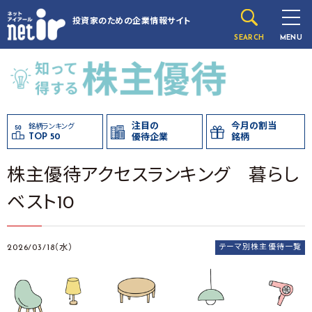
投資家のための
企業情報サイト
SEARCH
MENU
注目の
今月の割当
銘柄ランキング
TOP 50
優待企業
銘柄
株主優待アクセスランキング 暮らし
ベスト10
2026/03/18（水）
テーマ別株主優待一覧