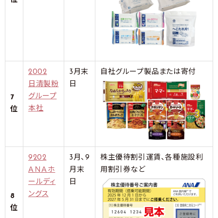
位
2002
3月末
自社グループ製品または寄付
日清製粉
日
グループ
7
本社
位
9202
3月、9
株主優待割引運賃、各種施設利
ＡＮＡホ
月末
用割引券など
ールディ
日
ングス
8
位