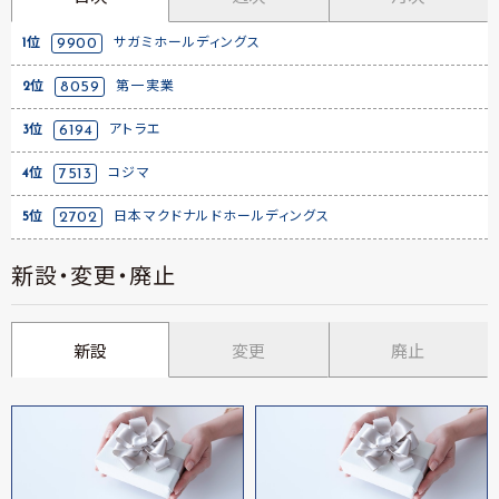
1位
9900
サガミホールディングス
2位
8059
第一実業
3位
6194
アトラエ
4位
7513
コジマ
5位
2702
日本マクドナルドホールディングス
新設・変更・廃止
新設
変更
廃止