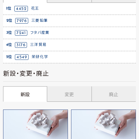
1位
4452
花王
2位
7976
三菱鉛筆
3位
7241
フタバ産業
4位
3176
三洋貿易
5位
4549
栄研化学
新設・変更・廃止
新設
変更
廃止