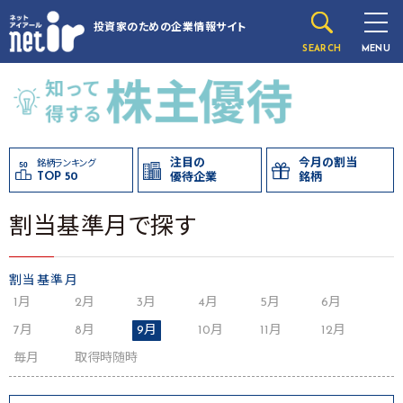
投資家のための
企業情報サイト
SEARCH
MENU
注目の
今月の割当
銘柄ランキング
TOP 50
優待企業
銘柄
割当基準月で探す
割当基準月
1月
2月
3月
4月
5月
6月
7月
8月
9月
10月
11月
12月
毎月
取得時随時