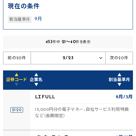
現在の条件
9月
割当基準月
453
21～40
件中
件を表示
2/23
前の20件
次の20件
▲
▲
▲
証券コード
企業名
割当基準月
▼
▼
▼
ＬＩＦＵＬＬ
9月
3月
15,000円分の電子マネー、自社サービス利用特典
2120
など（長期限定）