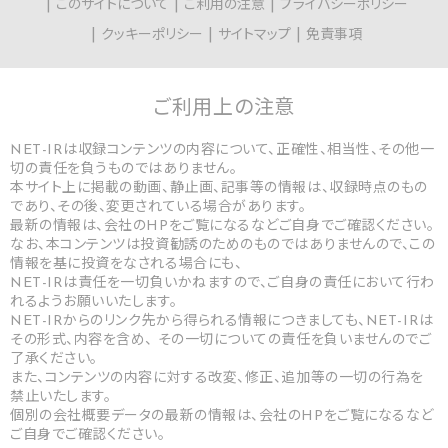
このサイトについて
ご利用の注意
プライバシーポリシー
クッキーポリシー
サイトマップ
免責事項
ご利用上の
注意
NET-IRは収録コンテンツの内容について、正確性、相当性、その他一
切の責任を負うものではありません。
本サイト上に掲載の動画、静止画、記事等の情報は、収録時点のもの
であり、その後、変更されている場合があります。
最新の情報は、会社のHPをご覧になるなどご自身でご確認ください。
なお、本コンテンツは投資勧誘のためのものではありませんので、この
情報を基に投資をなされる場合にも、
NET-IRは責任を一切負いかねますので、ご自身の責任において行わ
れるようお願いいたします。
NET-IRからのリンク先から得られる情報につきましても、NET-IRは
その形式、内容を含め、 その一切についての責任を負いませんのでご
了承ください。
また、コンテンツの内容に対する改変、修正、追加等の一切の行為を
禁止いたします。
個別の会社概要データの最新の情報は、会社のHPをご覧になるなど
ご自身でご確認ください。