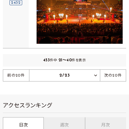
2432
453
21～40
件中
件を表示
2/23
前の20件
次の20件
アクセスランキング
日次
週次
月次