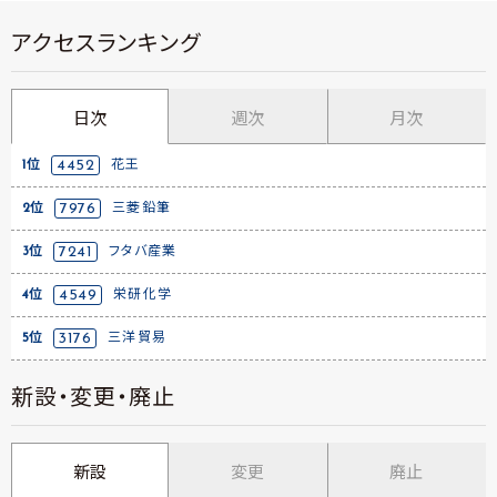
アクセスランキング
日次
週次
月次
1位
4452
花王
2位
7976
三菱鉛筆
3位
7241
フタバ産業
4位
4549
栄研化学
5位
3176
三洋貿易
新設・変更・廃止
新設
変更
廃止