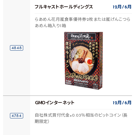
フルキャストホールディングス
12月
6月
らあめん花月嵐食事優待券2枚または嵐げんこつら
あめん箱入り1箱
4848
ＧＭＯインターネット
12月
6月
自社株式買付代金×0.03％相当のビットコイン（長
4784
期限定）