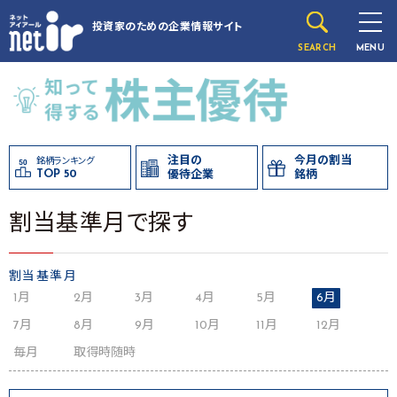
投資家のための
企業情報サイト
SEARCH
MENU
注目の
今月の割当
銘柄ランキング
TOP 50
優待企業
銘柄
割当基準月で探す
割当基準月
1月
2月
3月
4月
5月
6月
7月
8月
9月
10月
11月
12月
毎月
取得時随時