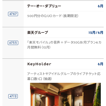
テー・オー・ダブリュー
6月
4767
500円分のQUOカード（長期限定）
楽天グループ
12月
6月
「楽天モバイル」の音声＋データ30GB/月プラン6カ
4755
月間無料（12月）
ＫｅｙＨｏｌｄｅｒ
6月
アーティストやアイドルグループのライブチケット応
募口数1口（抽選）
4712