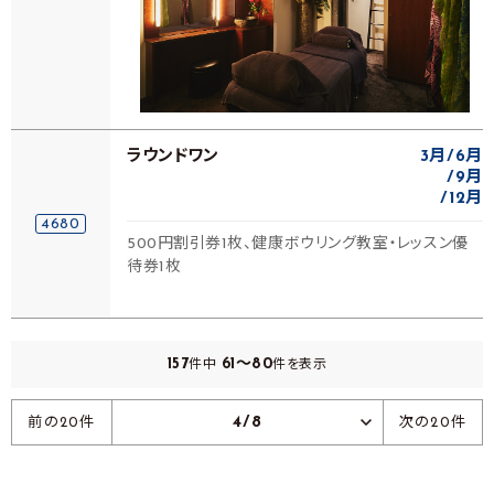
ラウンドワン
3月
6月
9月
12月
4680
500円割引券1枚、健康ボウリング教室・レッスン優
待券1枚
157
61～80
件中
件を表示
4/8
前の20件
次の20件