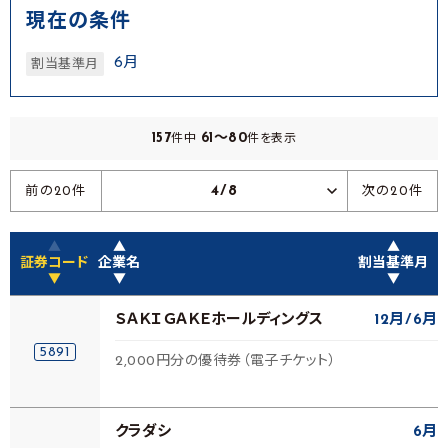
現在の条件
6月
割当基準月
157
61～80
件中
件を表示
4/8
前の20件
次の20件
▲
▲
▲
証券コード
企業名
割当基準月
▼
▼
▼
ＳＡＫＩＧＡＫＥホールディングス
12月
6月
5891
2,000円分の優待券（電子チケット）
クラダシ
6月