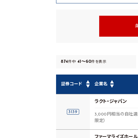
874
41～60
件中
件を表示
▲
▲
証券コード
企業名
▼
▼
ラクト・ジャパン
3139
3,000円相当の自社
限定）
ファーマライズホール