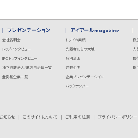
プレゼンテーション
アイアールmagazine
会社説明会
トップの素顔
徹
トップインタビュー
先駆者たちの大地
人
IPOトップインタビュー
特別企画
優
独立行政法人/地方自治体一覧
連載企画
株
全掲載企業一覧
企業プレゼンテーション
バックナンバー
お知らせ
このサイトについて
ご利用の注意
プライバシーポリシー