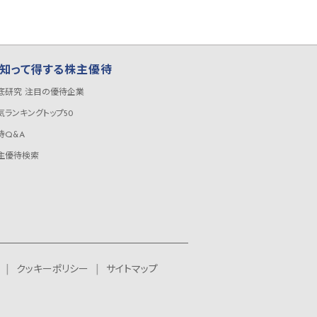
知って得する株主優待
底研究 注目の優待企業
気ランキングトップ50
待Q&A
主優待検索
クッキーポリシー
サイトマップ