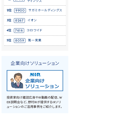
ディングス
2位
9900
サガミホールディングス
3位
8267
イオン
4位
7616
コロワイド
5位
8059
第一実業
企業向けソリューション
投資家向け雑誌広告やIR動画の配信、W
EB説明会など、野村IRが提供するIRソリ
ューションのご活用事例をご紹介します。