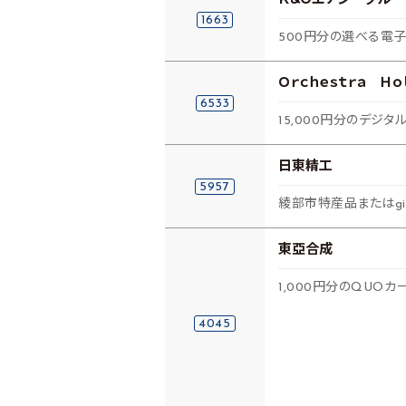
Ｋ＆Ｏエナジーグルー
1663
500円分の選べる電子
Ｏｒｃｈｅｓｔｒａ Ｈｏ
6533
15,000円分のデジタ
日東精工
5957
綾部市特産品またはgif
東亞合成
1,000円分のQUO
4045