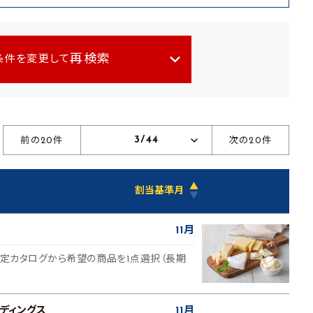
再検索
条件を変更して
3/44
前の20件
次の20件
▲
割当基準月
▼
11月
選定カタログから希望の商品を1点選択（長期
ディングス
11月