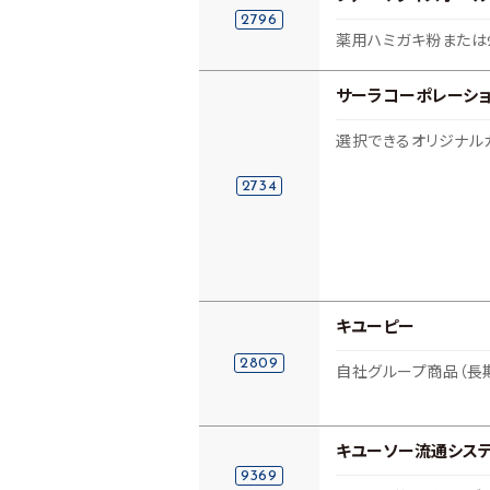
2796
薬用ハミガキ粉または2
サーラコーポレーシ
選択できるオリジナル
2734
キユーピー
2809
自社グループ商品（長
キユーソー流通シス
9369