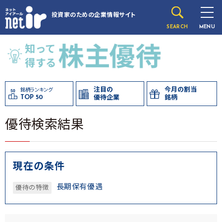
投資家のための
企業情報サイト
SEARCH
MENU
注目の
今月の割当
銘柄ランキング
TOP 50
優待企業
銘柄
優待検索結果
現在の条件
長期保有優遇
優待の特徴