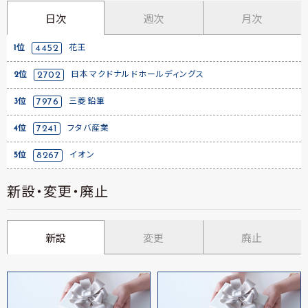
日次
週次
月次
1位
4452
花王
2位
2702
日本マクドナルドホールディングス
3位
7976
三菱鉛筆
4位
7241
フタバ産業
5位
8267
イオン
新設・変更・廃止
新設
変更
廃止