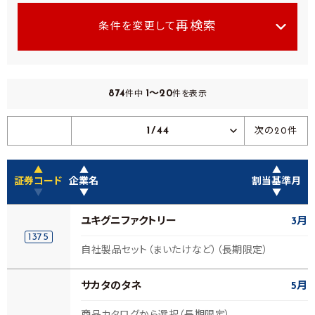
再検索
条件を変更して
874
1～20
件中
件を表示
1/44
次の20件
▲
▲
▲
証券コード
企業名
割当基準月
▼
▼
▼
ユキグニファクトリー
3月
1375
自社製品セット（まいたけなど）（長期限定）
サカタのタネ
5月