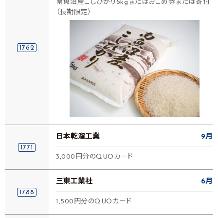
南魚沼産こしひかり5kgまたはおこめ券または寄付
（長期限定）
1762
日本乾溜工業
9月
1771
3,000円分のQUOカード
三東工業社
6月
1788
1,500円分のQUOカード