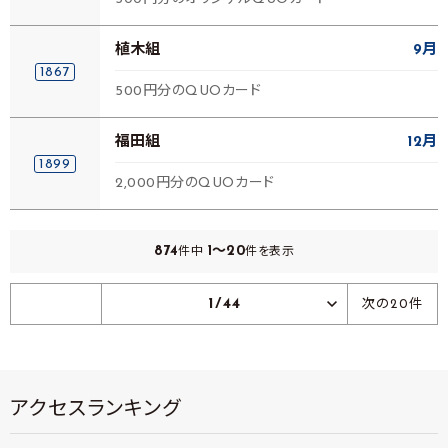
植木組
9月
1867
500円分のQUOカード
福田組
12月
1899
2,000円分のQUOカード
874
1～20
件中
件を表示
1/44
次の20件
アクセスランキング