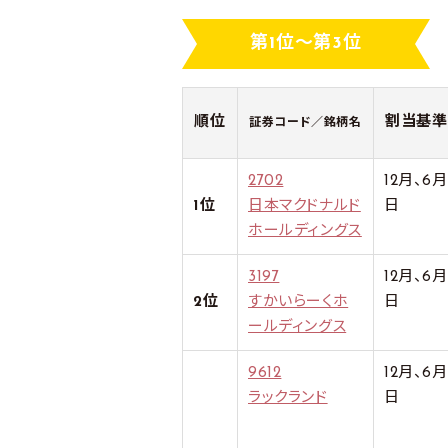
第1位～第3位
順位
割当基準
証券コード／銘柄名
2702
12月、6
1位
日本マクドナルド
日
ホールディングス
3197
12月、6
2位
すかいらーくホ
日
ールディングス
9612
12月、6
ラックランド
日