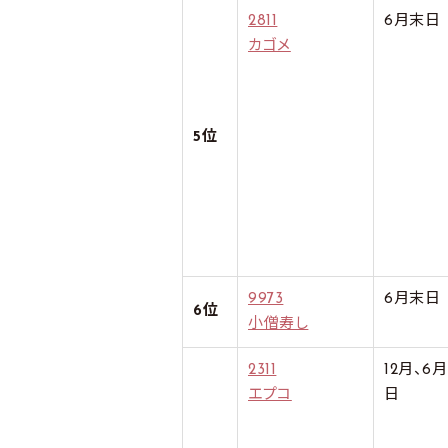
2811
6月末日
カゴメ
5位
9973
6月末日
6位
小僧寿し
2311
12月、6
エプコ
日