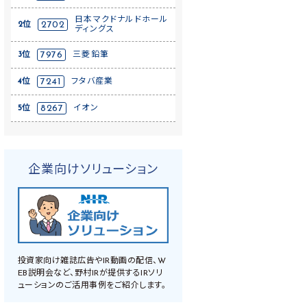
日本マクドナルドホール
2位
2702
ディングス
3位
7976
三菱鉛筆
4位
7241
フタバ産業
5位
8267
イオン
企業向けソリューション
投資家向け雑誌広告やIR動画の配信、W
EB説明会など、野村IRが提供するIRソリ
ューションのご活用事例をご紹介します。