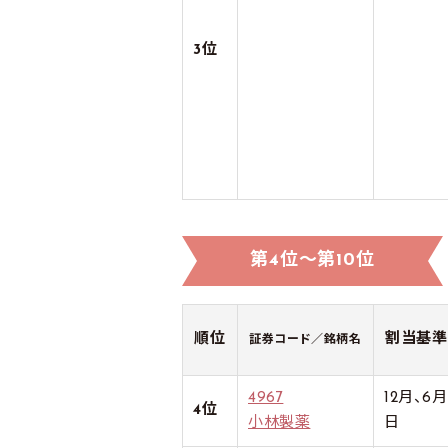
3位
第4位～第10位
順位
割当基準
証券コード／銘柄名
4967
12月、6
4位
小林製薬
日