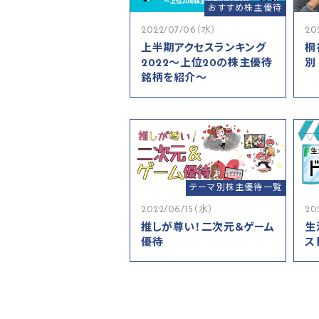
おすすめ株主優待
2022/07/06（水）
20
上半期アクセスランキング
桐
2022～上位20の株主優待
別
銘柄を紹介～
テーマ別株主優待一覧
2022/06/15（水）
20
推しが尊い！二次元＆ゲーム
生
優待
ス