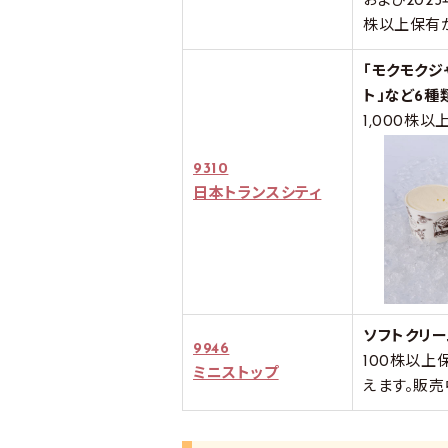
および202
株以上保有
「モクモク
ト」など6種
1,000株
9310
日本トランスシティ
ソフトクリ
9946
100株以上
ミニストップ
えます。販売