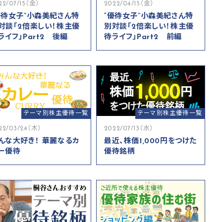
22/07/15（金）
2022/04/15（金）
優待女子”小森美紀さん特
“優待女子”小森美紀さん特
対談「2倍楽しい！株主優
別対談「2倍楽しい！株主優
ライフ」Part2 後編
待ライフ」Part2 前編
テーマ別株主優待一覧
テーマ別株主優待一覧
22/03/24（木）
2022/07/13（水）
んな大好き！ 華麗なるカ
最近、株価1,000円をつけた
ー優待
優待銘柄