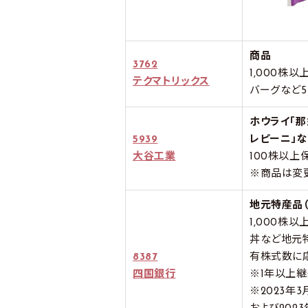
商品
3762
1,000株
テクマトリックス
バーグなど5
ホウライ「
5939
レピーニ」
大谷工業
100株以上
※商品は変
地元特産品（
1,000株
丼など地元
8387
有株式数に
四国銀行
※1年以上
※2023年