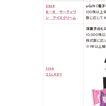
2268
eGift（電
Ｂ－Ｒ サーティワ
100株以上
ン アイスクリーム
数に応じてギ
洋菓子のヒ
10,000
株式数に応
※1年以上
3346
２１ＬＡＤＹ