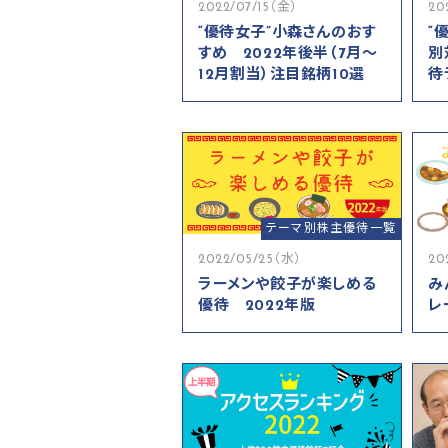
2022/07/15（金）
20
“優待女子”小森さんのおす
“
すめ 2022年後半（7月～
別
12月割当）注目銘柄10選
待
テーマ別株主優待一覧
2022/05/25（水）
20
ラーメンや餃子が楽しめる
み
優待 2022年版
レ