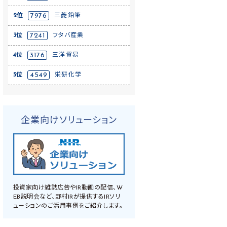
2位
7976
三菱鉛筆
3位
7241
フタバ産業
4位
3176
三洋貿易
5位
4549
栄研化学
企業向けソリューション
投資家向け雑誌広告やIR動画の配信、W
EB説明会など、野村IRが提供するIRソリ
ューションのご活用事例をご紹介します。