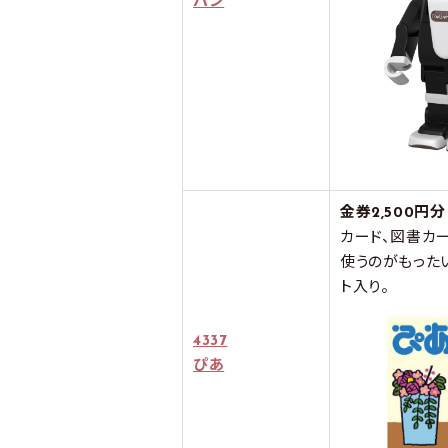
パン
金券2,500円分
カード、図書カ
使うのがもったい
ト入り。
4337
ぴあ