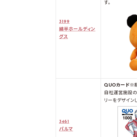
す。
3199
綿半ホールディン
グス
QUOカード
※
自社運営施設の
リーをデザイン
3461
パルマ