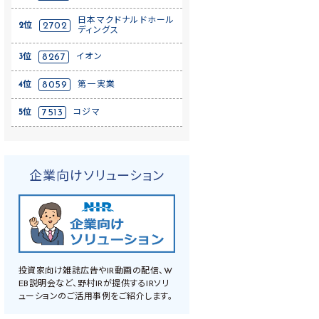
日本マクドナルドホール
2位
2702
ディングス
3位
8267
イオン
4位
8059
第一実業
5位
7513
コジマ
企業向けソリューション
投資家向け雑誌広告やIR動画の配信、W
EB説明会など、野村IRが提供するIRソリ
ューションのご活用事例をご紹介します。