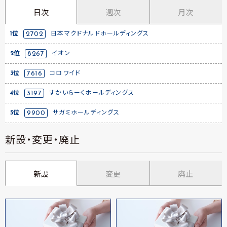
日次
週次
月次
1位
2702
日本マクドナルドホールディングス
2位
8267
イオン
3位
7616
コロワイド
4位
3197
すかいらーくホールディングス
5位
9900
サガミホールディングス
新設・変更・廃止
新設
変更
廃止