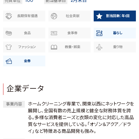
100
2月末日
売買単位
割当基準日
長期保有優遇
社会貢献
割当回数：年1回
食品
食事券
暮らし
ファッション
教養・娯楽
乗り物
金券
企業データ
ホームクリーニング専業で、関東以西にネットワークを
事業内容
展開し、全国有数の売上規模と健全な財務体質を誇
る。多様な消費者ニーズと衣類の変化に対応した高品
質なサービスを提供している。「オゾン＆アクア／ドラ
イ」など特徴ある商品開発も強み。