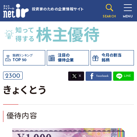
投資家のための
企業情報サイト
SEARCH
MENU
注目の
今月の割当
銘柄ランキング
TOP 50
優待企業
銘柄
2300
X
facebook
LINE
きょくとう
優待内容