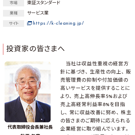
東証スタンダード
市場
サービス業
業種
https://k-cleaning.jp/
サイト
投資家の皆さまへ
当社は収益性重視の経営方
針に基づき、 生産性の向上、 販
売管理費の抑制や付加価値の
高いサービスを提供することに
より、 売上高伸長率5%および
売上高経常利益率8%を目指
し、 常に収益改善に努め、 株主
の皆さまのご期待に応えられる
代表取締役会長兼社長
企業経営に取り組んでいます。