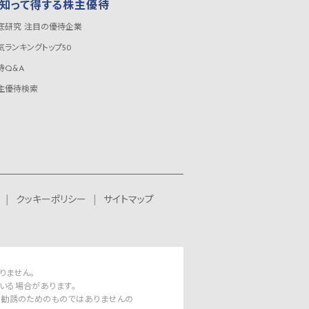
知って得する株主優待
底研究 注目の優待企業
気ランキングトップ50
待Q&A
主優待検索
クッキーポリシー
サイトマップ
りません。
いる場合があります。
資勧誘のためのものではありませんの