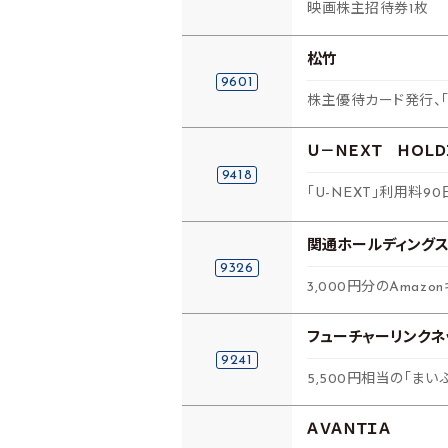
映画株主招待券1枚
松竹
9601
株主優待カード発行、「
Ｕ－ＮＥＸＴ ＨＯＬＤ
9418
「U-NEXT」利用料90
関通ホールディング
9326
3,000円分のAmaz
フューチャーリンクネ
9241
5,500円相当の「ま
ＡＶＡＮＴＩＡ