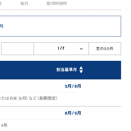
月
毎月
取得時随時
8月
1/7
次の20件
▲
割当基準月
▼
2月
8月
またはお米（8月）など（長期限定）
8月
2月
）6枚