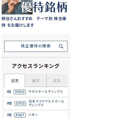
桐谷さんおすすめ テーマ別 株主優
待 をお届けします
株主優待の検索
アクセスランキング
日次
週次
月次
1位
9900
サガミホールディングス
日本マクドナルドホール
2位
2702
ディングス
3位
8267
イオン