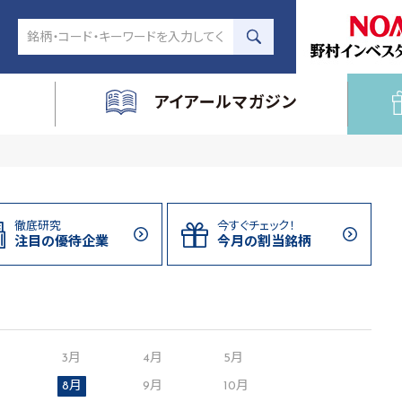
アイアールマガジン
徹底研究
今すぐチェック！
注目の
優待企業
今月の割当
銘柄
月
3月
4月
5月
8月
9月
10月