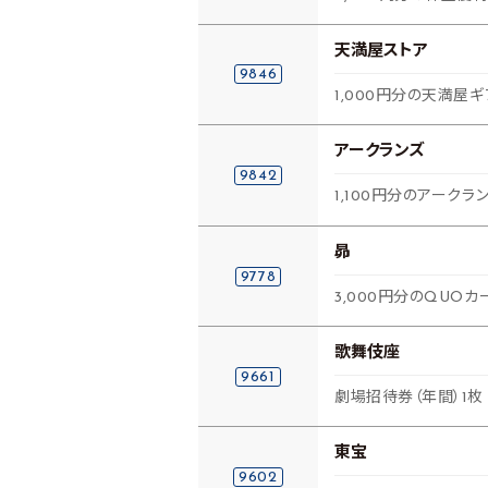
天満屋ストア
9846
1,000円分の天満屋
アークランズ
9842
1,100円分のアーク
昴
9778
3,000円分のQUOカー
歌舞伎座
9661
劇場招待券（年間）1枚
東宝
9602