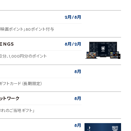
2月
8月
映画ポイント」80ポイント付与
ＩＮＧＳ
8月
2月
日分、1,000円分のポイント
ス
8月
onギフトカード（長期限定）
ットワーク
8月
いぷれのご当地ギフト」
8月