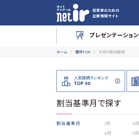
投資家のための
企業情報サイト
プレゼンテーション
ホーム
優待TOP
今月の割当銘柄
人気銘柄ランキング
TOP 50
割当基準月で探す
割当基準月
1月
2
6月
7月