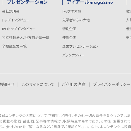
プレゼンテーション
アイアールmagazine
会社説明会
トップの素顔
徹
トップインタビュー
先駆者たちの大地
人
IPOトップインタビュー
特別企画
優
独立行政法人/地方自治体一覧
連載企画
株
全掲載企業一覧
企業プレゼンテーション
バックナンバー
お知らせ
このサイトについて
ご利用の注意
プライバシーポリシー
Rは収録コンテンツの内容について、正確性、相当性、その他一切の責任を負うものではあ
に掲載の動画、静止画、記事等の情報は、収録時点のものであり、その後、変更されて
は、会社のHPをご覧になるなどご自身でご確認ください。 なお、本コンテンツは投