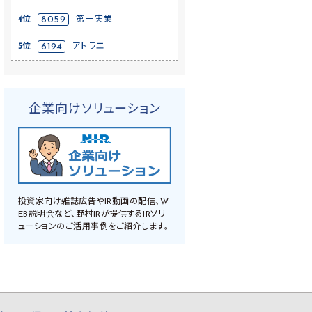
4位
8059
第一実業
5位
6194
アトラエ
企業向けソリューション
投資家向け雑誌広告やIR動画の配信、W
EB説明会など、野村IRが提供するIRソリ
ューションのご活用事例をご紹介します。