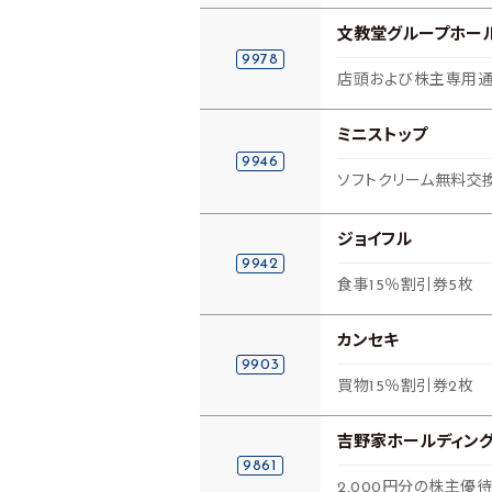
文教堂グループホー
9978
店頭および株主専用通
ミニストップ
9946
ソフトクリーム無料交
ジョイフル
9942
食事15％割引券5枚
カンセキ
9903
買物15％割引券2枚
吉野家ホールディン
9861
2,000円分の株主優