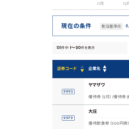
11月
12
現在の条件
割当基準月
131
1～20
件中
件を表示
▲
▲
証券コード
企業名
▼
▼
ヤマザワ
9993
優待券（2月）/優待券
大庄
9979
優待飲食券（500円券