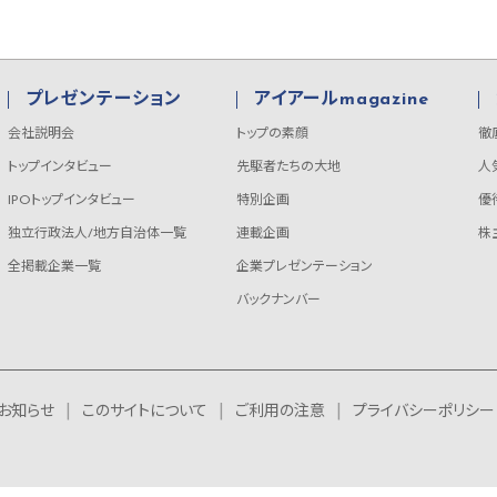
プレゼンテーション
アイアールmagazine
会社説明会
トップの素顔
徹
トップインタビュー
先駆者たちの大地
人
IPOトップインタビュー
特別企画
優
独立行政法人/地方自治体一覧
連載企画
株
全掲載企業一覧
企業プレゼンテーション
バックナンバー
お知らせ
このサイトについて
ご利用の注意
プライバシーポリシー