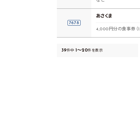
など
あさくま
7678
4,000円分の食事券（
39
1～20
件中
件を表示