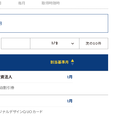
月
毎月
取得時随時
月
1/2
次の20件
▲
割当基準月
▼
投資法人
1月
宿泊割引券
1月
リジナルデザインQUOカード