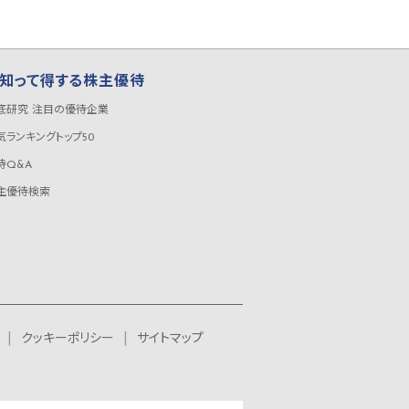
知って得する株主優待
底研究 注目の優待企業
気ランキングトップ50
待Q&A
主優待検索
クッキーポリシー
サイトマップ