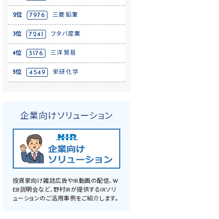
2位
7976
三菱鉛筆
3位
7241
フタバ産業
4位
3176
三洋貿易
5位
4549
栄研化学
企業向けソリューション
投資家向け雑誌広告やIR動画の配信、W
EB説明会など、野村IRが提供するIRソリ
ューションのご活用事例をご紹介します。