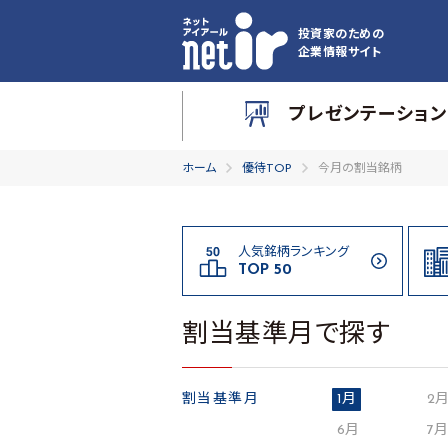
投資家のための
企業情報サイト
プレゼンテーション
ホーム
優待TOP
今月の割当銘柄
人気銘柄ランキング
TOP 50
割当基準月で探す
割当基準月
1月
2
6月
7月