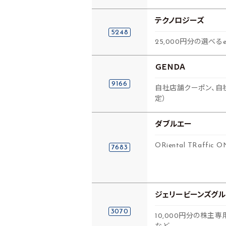
テクノロジーズ
5248
25,000円分の選べるe
ＧＥＮＤＡ
9166
自社店舗クーポン、自社
定）
ダブルエー
ORiental TRaffi
7683
ジェリービーンズグル
3070
10,000円分の株主