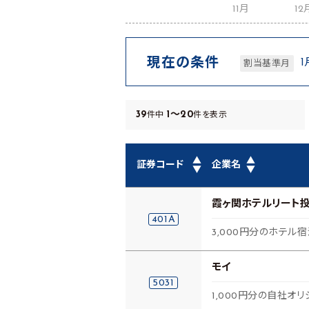
11月
12
現在の条件
1
割当基準月
39
1～20
件中
件を表示
▲
▲
証券コード
企業名
▼
▼
霞ヶ関ホテルリート
401A
3,000円分のホテル
モイ
5031
1,000円分の自社オ