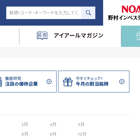
アイアールマガジン
徹底研究
今すぐチェック！
注目の
優待企業
今月の割当
銘柄
月
3月
4月
5月
8月
9月
10月