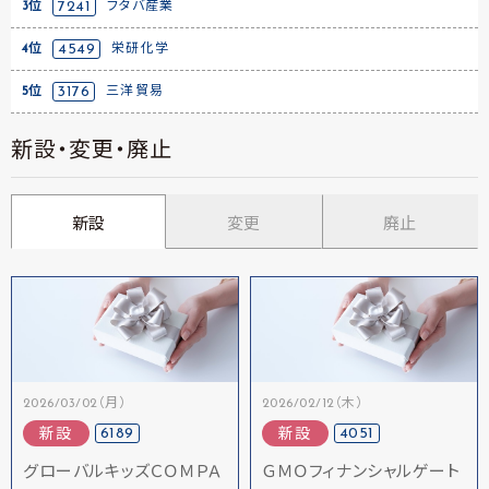
3位
7241
フタバ産業
4位
4549
栄研化学
5位
3176
三洋貿易
新設・変更・廃止
新設
変更
廃止
2026/03/02（月）
2026/02/12（木）
6189
4051
新設
新設
グローバルキッズＣＯＭＰＡ
ＧＭＯフィナンシャルゲート