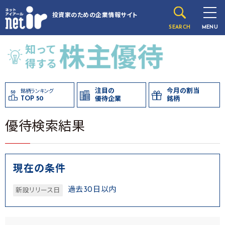
投資家のための
企業情報サイト
SEARCH
MENU
注目の
今月の割当
銘柄ランキング
TOP 50
優待企業
銘柄
優待検索結果
現在の条件
過去30日以内
新設リリース日