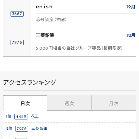
ｅｎｉｓｈ
12月
3667
暗号資産（抽選）
三菱鉛筆
12月
7976
5,000円相当の自社グループ製品（長期限定）
アクセスランキング
日次
週次
月次
1位
4452
花王
2位
7976
三菱鉛筆