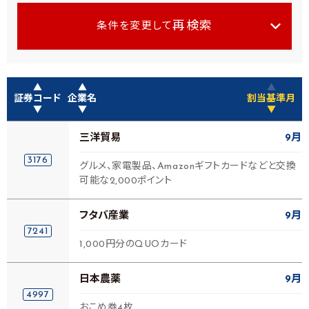
再検索
条件を変更して
▲
▲
▲
証券コード
企業名
割当基準月
▼
▼
▼
三洋貿易
9月
3176
グルメ、家電製品、Amazonギフトカードなどと交換
可能な2,000ポイント
フタバ産業
9月
7241
1,000円分のQUOカード
日本農薬
9月
4997
おこめ券4枚