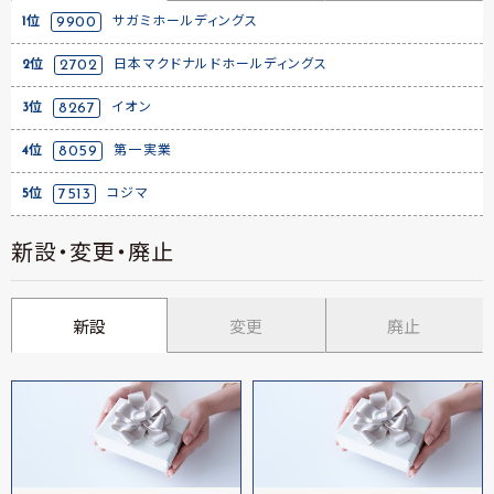
1位
9900
サガミホールディングス
2位
2702
日本マクドナルドホールディングス
3位
8267
イオン
4位
8059
第一実業
5位
7513
コジマ
新設・変更・廃止
新設
変更
廃止