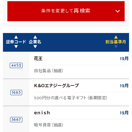
再検索
条件を変更して
▲
▲
▲
証券コード
企業名
割当基準月
▼
▼
▼
花王
12月
4452
自社製品（抽選）
Ｋ＆Ｏエナジーグループ
12月
1663
500円分の選べる電子ギフト（長期限定）
ｅｎｉｓｈ
12月
3667
暗号資産（抽選）