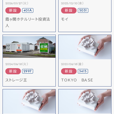
2026/01/27（火）
2025/12/10（水）
401A
5031
新設
新設
霞ヶ関ホテルリート投資法
モイ
人
2024/06/18（火）
2021/06/18（金）
2997
3415
新設
新設
ストレージ王
ＴＯＫＹＯ ＢＡＳＥ