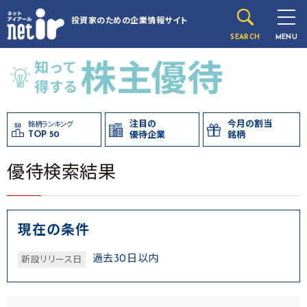
投資家のための
企業情報サイト
SEARCH
MENU
注目の
今月の割当
銘柄ランキング
TOP 50
優待企業
銘柄
優待検索結果
現在の条件
過去30日以内
新設リリース日