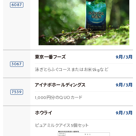
6087
東京一番フーズ
9月
3月
3067
泳ぎとらふぐコースまたはお米2kgなど
アイナボホールディングス
9月
3月
7539
1,000円分のQUOカード
ホウライ
9月
3月
ピュアミルクアイス5個セット