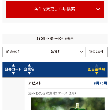
再検索
条件を変更して
540
21～40
件中
件を表示
2/27
前の20件
次の20件
▲
▲
▲
証券コード
企業名
割当基準月
▼
▼
▼
アビスト
9月
3月
浸みわたる水素水1ケース（3月）