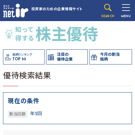
投資家のための
企業情報サイト
SEARCH
MENU
注目の
今月の割当
銘柄ランキング
TOP 50
優待企業
銘柄
優待検索結果
現在の条件
年2回
割当回数