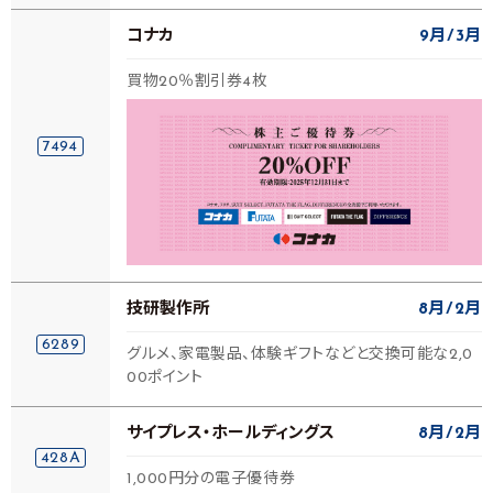
コナカ
9月
3月
買物20％割引券4枚
7494
技研製作所
8月
2月
6289
グルメ、家電製品、体験ギフトなどと交換可能な2,0
00ポイント
サイプレス・ホールディングス
8月
2月
428A
1,000円分の電子優待券