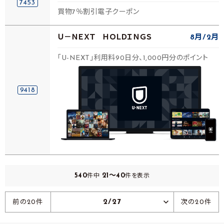
7453
買物7％割引電子クーポン
Ｕ－ＮＥＸＴ ＨＯＬＤＩＮＧＳ
8月
2月
「U-NEXT」利用料90日分、1,000円分のポイント
9418
540
21～40
件中
件を表示
2/27
前の20件
次の20件