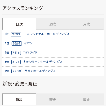
アクセスランキング
日次
週次
月次
1位
2702
日本マクドナルドホールディングス
2位
8267
イオン
3位
7616
コロワイド
4位
3197
すかいらーくホールディングス
5位
9900
サガミホールディングス
新設・変更・廃止
新設
変更
廃止