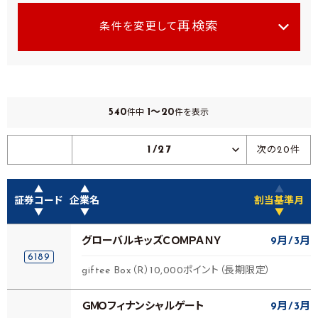
再検索
条件を変更して
540
1～20
件中
件を表示
1/27
次の20件
▲
▲
▲
証券コード
企業名
割当基準月
▼
▼
▼
グローバルキッズＣＯＭＰＡＮＹ
9月
3月
6189
giftee Box（R）10,000ポイント（長期限定）
ＧＭＯフィナンシャルゲート
9月
3月