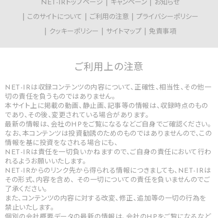
NET-IRトップページ
キャンペーン
お知らせ
このサイトについて
ご利用の注意
プライバシーポリシー
クッキーポリシー
サイトマップ
免責事項
ご利用上の
注意
NET-IRは収録コンテンツの内容について、正確性、相当性、その他一
切の責任を負うものではありません。
本サイト上に掲載の動画、静止画、記事等の情報は、収録時点のもの
であり、その後、変更されている場合があります。
最新の情報は、会社のHPをご覧になるなどご自身でご確認ください。
なお、本コンテンツは投資勧誘のためのものではありませんので、この
情報を基に投資をなされる場合にも、
NET-IRは責任を一切負いかねますので、ご自身の責任において行わ
れるようお願いいたします。
NET-IRからのリンク先から得られる情報につきましても、NET-IRは
その形式、内容を含め、 その一切についての責任を負いませんのでご
了承ください。
また、コンテンツの内容に対する改変、修正、追加等の一切の行為を
禁止いたします。
個別の会社概要データの最新の情報は、会社のHPをご覧になるなど