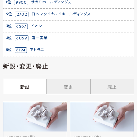
1位
9900
サガミホールディングス
2位
2702
日本マクドナルドホールディングス
3位
8267
イオン
4位
8059
第一実業
5位
6194
アトラエ
新設・変更・廃止
新設
変更
廃止