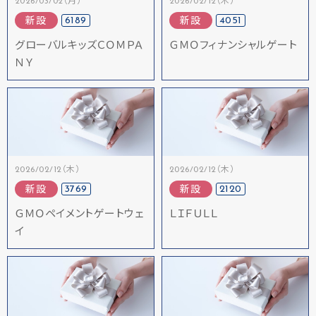
2026/03/02（月）
2026/02/12（木）
6189
4051
新設
新設
グローバルキッズＣＯＭＰＡ
ＧＭＯフィナンシャルゲート
ＮＹ
2026/02/12（木）
2026/02/12（木）
3769
2120
新設
新設
ＧＭＯペイメントゲートウェ
ＬＩＦＵＬＬ
イ