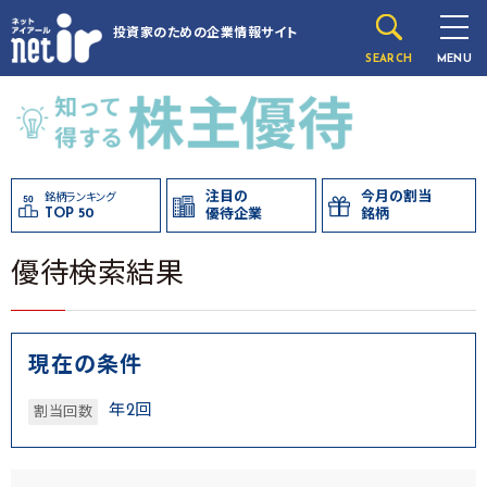
投資家のための
企業情報サイト
SEARCH
MENU
注目の
今月の割当
銘柄ランキング
TOP 50
優待企業
銘柄
優待検索結果
現在の条件
年2回
割当回数